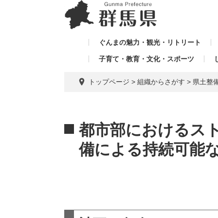
ペ
メ
メ
ー
ニ
ニ
ジ
ュ
ュ
の
ー
ぐんまの魅力・観光・リトリート
ー
先
を
子育て・教育・文化・スポーツ
を
頭
飛
飛
で
ば
トップページ
>
組織からさがす
>
県土整
す。
し
ば
て
し
本
本
て
文
文
都市部におけるス
へ
備による持続可能