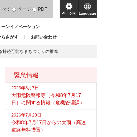
すべて
ページ
PDF
色・
language
文
リーンイノベーション
字
からさがす
お問い合わせ
る持続可能なまちづくりの推進
緊急情報
2026年8月7日
大雨危険警報等（令和8年7月17
日）に関する情報（危機管理課）
2026年7月29日
令和8年7月17日からの大雨（高速
道路無料措置）