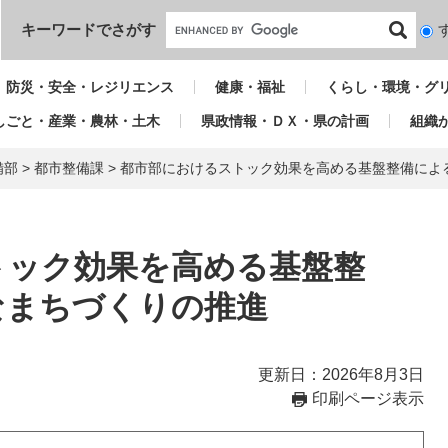
本文へ
キーワードでさがす
検
索
対
防災・安全・レジリエンス
健康・福祉
くらし・環境・グ
象
しごと・産業・農林・土木
県政情報・ＤＸ・県の計画
組織
備部
>
都市整備課
>
都市部におけるストック効果を高める基盤整備によ
トック効果を高める基盤整
なまちづくりの推進
更新日：2026年8月3日
印刷ページ表示