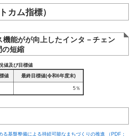
トカム指標）
ス機能がが向上したインタ－チェン
間の短縮
況値及び目標値
標値
最終目標値(令和6年度末)
5％
る基盤整備による持続可能なまちづくりの推進 （PDF：