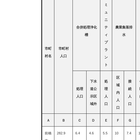
ミ
ュ
ニ
合併処理浄化
テ
農業集落排
槽
ィ
水
プ
市町
市町村
ラ
村名
人口
ン
ト
区
下水
処
接
域
処理
道公
理
続
内
人口
示区
人
人
人
域外
口
口
口
Ａ
Ｂ
Ｃ
Ｄ
Ｅ
Ｆ
Ｇ
前橋
282.9
6.4
4.6
5.5
10
7.4