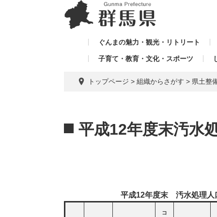
ペ
メ
メ
ー
ニ
ニ
ジ
ュ
ュ
の
ー
ぐんまの魅力・観光・リトリート
ー
先
を
子育て・教育・文化・スポーツ
を
頭
飛
飛
で
ば
トップページ
>
組織からさがす
>
県土整
す。
し
ば
て
し
本
本
て
文
文
平成12年度末汚水
へ
平成12年度末 汚水処理人
コ