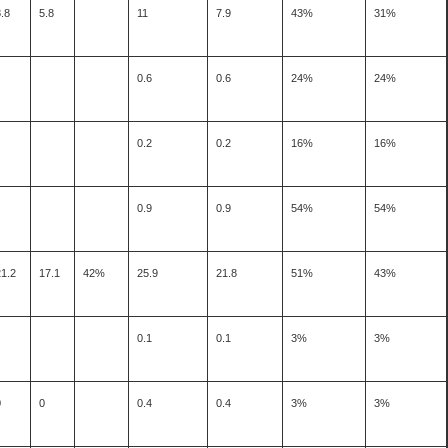
.8
5.8
11
7.9
43%
31%
0.6
0.6
24%
24%
0.2
0.2
16%
16%
0.9
0.9
54%
54%
21.2
17.1
42%
25.9
21.8
51%
43%
0.1
0.1
3%
3%
0
0
0.4
0.4
3%
3%