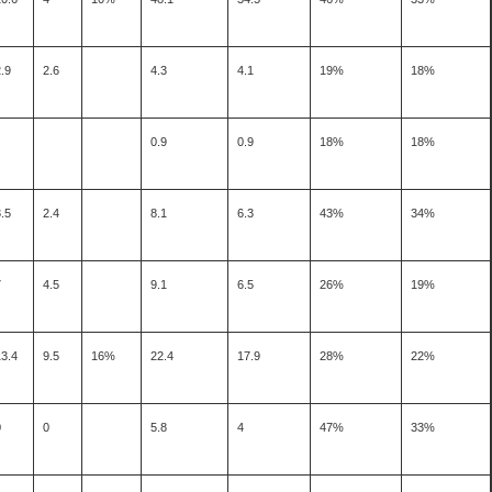
.9
2.6
4.3
4.1
19%
18%
0.9
0.9
18%
18%
.5
2.4
8.1
6.3
43%
34%
7
4.5
9.1
6.5
26%
19%
13.4
9.5
16%
22.4
17.9
28%
22%
0
0
5.8
4
47%
33%