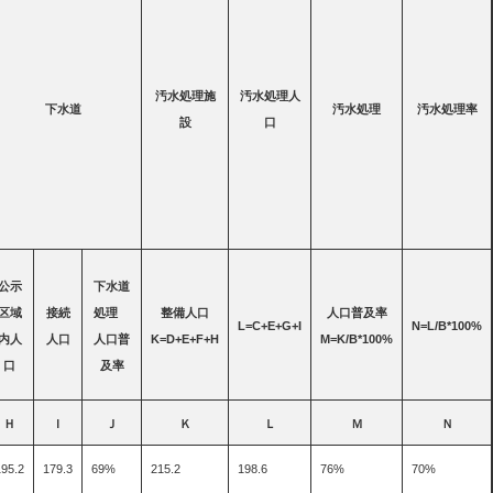
汚水処理施
汚水処理人
下水道
汚水処理
汚水処理率
設
口
公示
下水道
区域
接続
処理
整備人口
人口普及率
L=C+E+G+I
N=L/B*100%
内人
人口
人口普
K=D+E+F+H
M=K/B*100%
口
及率
Ｈ
Ｉ
Ｊ
Ｋ
Ｌ
Ｍ
Ｎ
195.2
179.3
69%
215.2
198.6
76%
70%