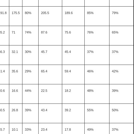
191.8
175.5
80%
205.5
189.6
85%
79%
85.2
71
74%
87.6
75.6
76%
65%
36.3
32.1
30%
45.7
45.4
37%
37%
41.4
35.6
29%
65.4
59.4
46%
42%
20.6
16.6
44%
22.5
18.2
48%
39%
30.5
26.8
39%
43.4
39.2
55%
50%
15.7
10.1
33%
23.4
17.8
49%
37%