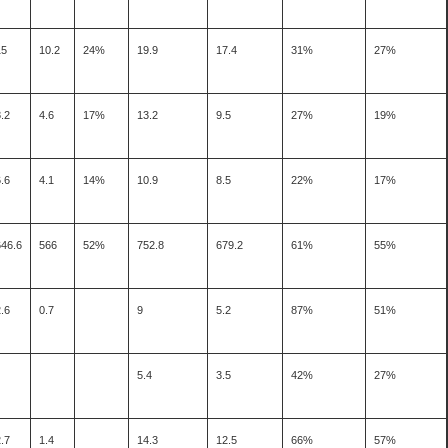
15
10.2
24%
19.9
17.4
31%
27%
.2
4.6
17%
13.2
9.5
27%
19%
.6
4.1
14%
10.9
8.5
22%
17%
646.6
566
52%
752.8
679.2
61%
55%
.6
0.7
9
5.2
87%
51%
5.4
3.5
42%
27%
.7
1.4
14.3
12.5
66%
57%