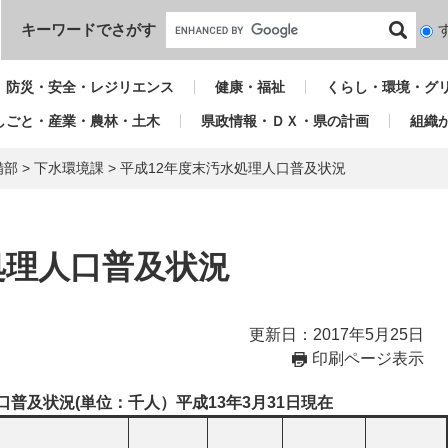
本文へ
キーワードでさがす
検
索
対
防災・安全・レジリエンス
健康・福祉
くらし・環境・グ
象
しごと・産業・農林・土木
県政情報・ＤＸ・県の計画
組織
備部
>
下水環境課
>
平成12年度末汚水処理人口普及状況
処理人口普及状況
更新日：2017年5月25日
印刷ページ表示
口普及状況(単位：千人）平成13年3月31日現在