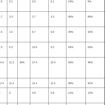
.5
0.1
0.5
0.1
24%
5%
.7
3.3
3.7
3.3
95%
85%
.6
1.6
6.7
5.8
49%
42%
.5
6.3
10.6
9.2
64%
56%
14.4
11.3
30%
27.4
22.4
56%
46%
12.4
11.4
12.4
11.4
99%
91%
0
0
0.9
0.9
12%
12%