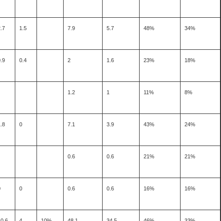
.7
1.5
7.9
5.7
48%
34%
.9
0.4
2
1.6
23%
18%
1.2
1
11%
8%
.8
0
7.1
3.9
43%
24%
0.6
0.6
21%
21%
0
0
0.6
0.6
16%
16%
10.6
4
10%
48.1
34.5
46%
33%