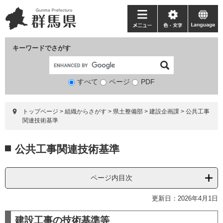
ペ
メ
ー
ニ
メ
色・
language
ジ
ュ
ニ
文
の
ー
ュ
字
キーワードでさがす
先
を
ー
頭
飛
で
ば
すべて
ページ
検
PDF
す。
し
索
て
対
本
トップページ
>
組織からさがす
>
県土整備部
>
建設企画課
>
公共工事
象
文
関連技術基準
へ
本
公共工事関連技術基準
文
ページ内目次
更新日：2026年4月1日
建設工事の技術基準等