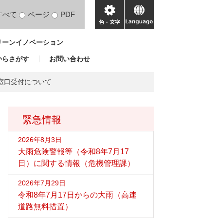
すべて
ページ
PDF
色・
language
文
リーンイノベーション
字
からさがす
お問い合わせ
窓口受付について
緊急情報
2026年8月3日
大雨危険警報等（令和8年7月17
日）に関する情報（危機管理課）
2026年7月29日
令和8年7月17日からの大雨（高速
道路無料措置）