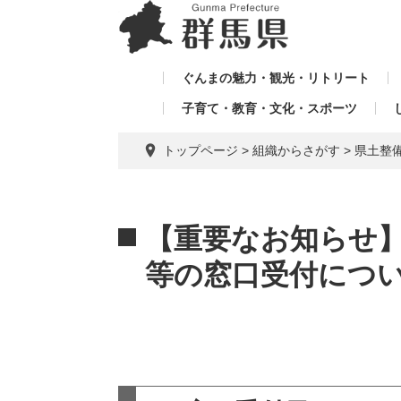
ペ
メ
メ
ー
ニ
ニ
ジ
ュ
ュ
の
ー
ぐんまの魅力・観光・リトリート
ー
先
を
子育て・教育・文化・スポーツ
を
頭
飛
飛
で
ば
トップページ
>
組織からさがす
>
県土整
す。
し
ば
て
し
本
本
て
文
文
【重要なお知らせ
へ
等の窓口受付につ