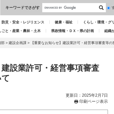
本文へ
キーワードでさがす
検
索
対
防災・安全・レジリエンス
健康・福祉
くらし・環境・グ
象
しごと・産業・農林・土木
県政情報・ＤＸ・県の計画
組織
備部
>
建設企画課
>
【重要なお知らせ】建設業許可・経営事項審査等の
】建設業許可・経営事項審査
いて
更新日：2025年2月7日
印刷ページ表示