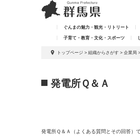
ペ
メ
メ
ー
ニ
ニ
ジ
ュ
ュ
の
ー
ぐんまの魅力・観光・リトリート
ー
先
を
子育て・教育・文化・スポーツ
を
頭
飛
飛
で
ば
トップページ
>
組織からさがす
>
企業局
す。
し
ば
て
し
本
本
て
文
文
発電所Ｑ＆Ａ
へ
発電所Ｑ＆Ａ（よくある質問とその回答）