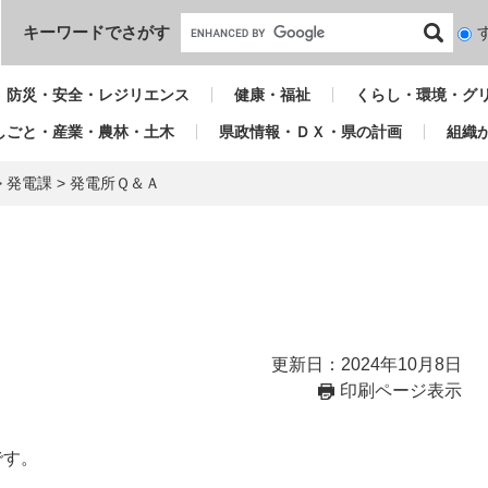
本文へ
キーワードでさがす
検
索
対
防災・安全・レジリエンス
健康・福祉
くらし・環境・グ
象
しごと・産業・農林・土木
県政情報・ＤＸ・県の計画
組織
>
発電課
>
発電所Ｑ＆Ａ
更新日：2024年10月8日
印刷ページ表示
です。