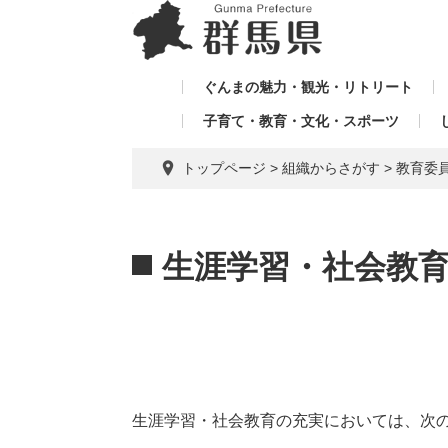
ペ
メ
メ
ー
ニ
ニ
ジ
ュ
ュ
の
ー
ぐんまの魅力・観光・リトリート
ー
先
を
子育て・教育・文化・スポーツ
を
頭
飛
飛
で
ば
トップページ
>
組織からさがす
>
教育委
す。
し
ば
て
し
本
本
て
文
文
生涯学習・社会教
へ
生涯学習・社会教育の充実においては、次