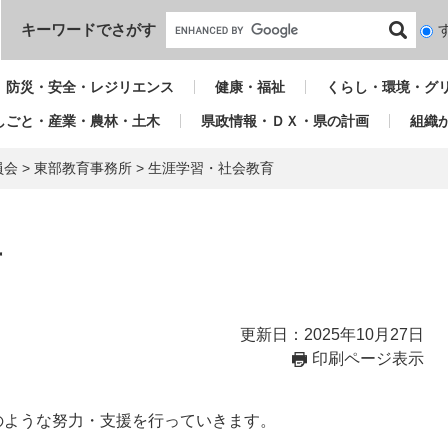
本文へ
キーワードでさがす
検
索
対
防災・安全・レジリエンス
健康・福祉
くらし・環境・グ
象
しごと・産業・農林・土木
県政情報・ＤＸ・県の計画
組織
員会
>
東部教育事務所
>
生涯学習・社会教育
育
更新日：2025年10月27日
印刷ページ表示
のような努力・支援を行っていきます。