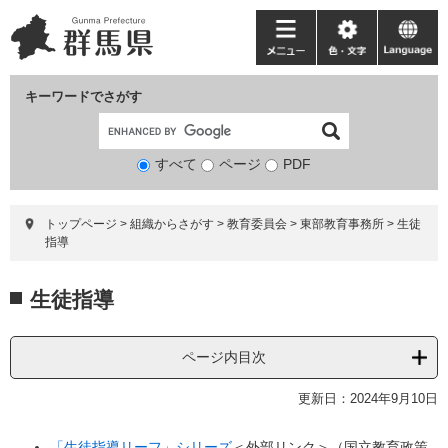
ペ
メ
ー
ニ
メ
色・
language
ジ
ュ
ニ
文
の
ー
ュ
字
キーワードでさがす
先
を
ー
頭
飛
で
ば
すべて
ページ
検
PDF
す。
し
索
て
対
本
トップページ
>
組織からさがす
>
教育委員会
>
東部教育事務所
>
生徒
象
文
指導
へ
本
生徒指導
文
ページ内目次
更新日：2024年9月10日
「生徒指導リーフ」シリーズ
＜外部リンク＞
（国立教育政策