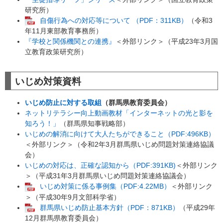
研究所）
自傷行為への対応等について （PDF：311KB）
（令和3
年11月東部教育事務所）
『学校と関係機関との連携』
＜外部リンク＞
（平成23年3月国
立教育政策研究所）
いじめ対策資料
いじめ防止に対する取組
（群馬県教育委員会）
ネットリテラシー向上動画教材「インターネットの光と影を
知ろう！」
（群馬県知事戦略部）
いじめの解消に向けて大人たちができること（PDF:496KB）
＜外部リンク＞
（令和2年3月群馬県いじめ問題対策連絡協議
会）
いじめの対応は、正確な認知から（PDF:391KB)
＜外部リンク
＞
（平成31年3月群馬県いじめ問題対策連絡協議会）
いじめ対策に係る事例集（PDF:4.22MB）
＜外部リンク
＞
（平成30年9月文部科学省）
群馬県いじめ防止基本方針（PDF：871KB）
（平成29年
12月群馬県教育委員会）