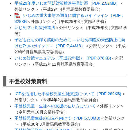
平成29年度いじめ問題対策推進事業計画（PDF:2.52MB）
＜
外部リンク＞
（平成29年4月群馬県教育委員会）
いじめの重大事態の調査に関するガイドライン（PDF：
329KB
＜外部リンク＞
)（平成29年3月文部科学省）
いじめ防止対策推進法
＜外部リンク＞
（平成25年6月文部科学
省）
子どもたちの輝く笑顔のために ～いじめ問題の未然防止に向
けた7つのポイント～（PDF:7.44MB）
＜外部リンク＞
（平成
23年9月群馬県教育委員会）
いじめ対策マニュアル（平成22年版）（PDF:878KB)
＜外部
リンク＞
（平成22年11月群馬県教育委員会）
不登校対策資料
ICTを活用した不登校児童生徒支援について（PDF:269KB)
＜
外部リンク＞
（令和4年2月群馬県教育委員会）
不登校児童・生徒への支援の在り方について
＜外部リンク＞
（令和元年10月文部科学省）
不登校児童生徒の自立へ向けて（PDF:6.50MB)
＜外部リンク
＞
（平成30年3月群馬県教育委員会）