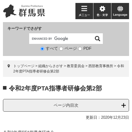
ペ
メ
ー
ニ
メ
色・
language
ジ
ュ
ニ
文
の
ー
ュ
字
キーワードでさがす
先
を
ー
頭
飛
で
ば
すべて
ページ
検
PDF
す。
し
索
て
対
本
トップページ
>
組織からさがす
>
教育委員会
>
西部教育事務所
>
令和
象
文
2年度PTA指導者研修会第2部
へ
本
令和2年度PTA指導者研修会第2部
文
ページ内目次
更新日：2020年12月23日