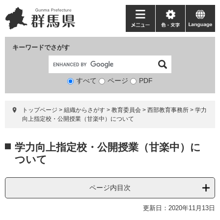
ペ
メ
ー
ニ
メ
色・
language
ジ
ュ
ニ
文
の
ー
ュ
字
キーワードでさがす
先
を
ー
頭
飛
で
ば
すべて
ページ
検
PDF
す。
し
索
て
対
本
トップページ
>
組織からさがす
>
教育委員会
>
西部教育事務所
>
学力
象
文
向上指定校・公開授業（甘楽中）について
へ
本
学力向上指定校・公開授業（甘楽中）に
文
ついて
ページ内目次
更新日：2020年11月13日