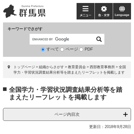
ペ
メ
ー
ニ
メ
色・
language
ジ
ュ
ニ
文
の
ー
ュ
字
キーワードでさがす
先
を
ー
頭
飛
で
ば
すべて
ページ
検
PDF
す。
し
索
て
対
本
トップページ
>
組織からさがす
>
教育委員会
>
西部教育事務所
>
全国
象
文
学力・学習状況調査結果分析等を踏まえたリーフレットを掲載します
へ
本
全国学力・学習状況調査結果分析等を踏
文
まえたリーフレットを掲載します
ページ内目次
更新日：2018年9月28日