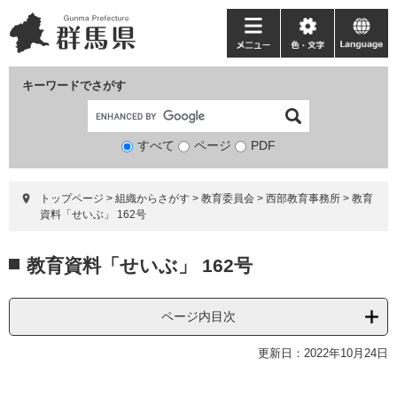
ペ
メ
ー
ニ
メ
色・
language
ジ
ュ
ニ
文
の
ー
ュ
字
キーワードでさがす
先
を
ー
頭
飛
で
ば
すべて
ページ
検
PDF
す。
し
索
て
対
本
トップページ
>
組織からさがす
>
教育委員会
>
西部教育事務所
>
教育
象
文
資料「せいぶ」 162号
へ
本
教育資料「せいぶ」 162号
文
ページ内目次
更新日：2022年10月24日