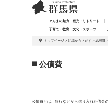
ペ
メ
メ
ー
ニ
ニ
ジ
ュ
ュ
の
ー
ぐんまの魅力・観光・リトリート
ー
先
を
子育て・教育・文化・スポーツ
を
頭
飛
飛
で
ば
トップページ
>
組織からさがす
>
総務部
す。
し
ば
て
し
本
本
て
文
文
公債費
へ
公債費とは、銀行などから借り入れた借金