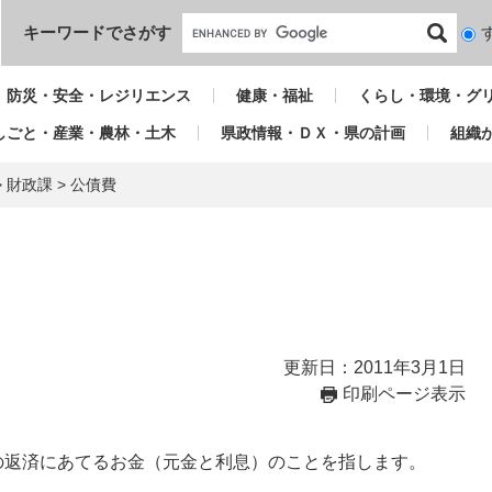
本文へ
キーワードでさがす
検
索
対
防災・安全・レジリエンス
健康・福祉
くらし・環境・グ
象
しごと・産業・農林・土木
県政情報・ＤＸ・県の計画
組織
>
財政課
>
公債費
更新日：2011年3月1日
印刷ページ表示
の返済にあてるお金（元金と利息）のことを指します。