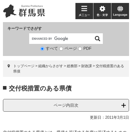
ペ
メ
ー
ニ
メ
色・
language
ジ
ュ
ニ
文
の
ー
ュ
字
キーワードでさがす
先
を
ー
頭
飛
で
ば
すべて
ページ
検
PDF
す。
し
索
て
対
本
トップページ
>
組織からさがす
>
総務部
>
財政課
>
交付税措置のある
象
文
県債
へ
本
交付税措置のある県債
文
ページ内目次
更新日：2011年3月1日