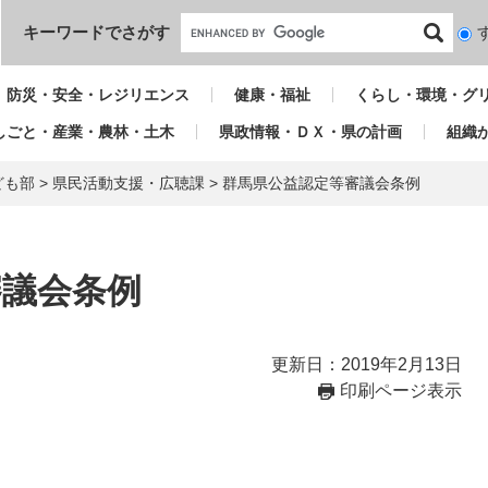
本文へ
キーワードでさがす
検
索
対
防災・安全・レジリエンス
健康・福祉
くらし・環境・グ
象
しごと・産業・農林・土木
県政情報・ＤＸ・県の計画
組織
ども部
>
県民活動支援・広聴課
>
群馬県公益認定等審議会条例
審議会条例
更新日：2019年2月13日
印刷ページ表示