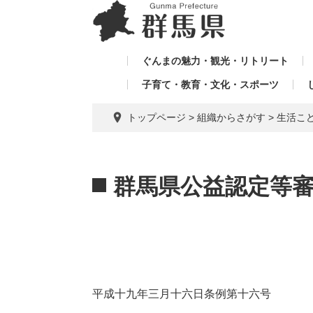
ペ
メ
メ
ー
ニ
ニ
ジ
ュ
ュ
の
ー
ぐんまの魅力・観光・リトリート
ー
先
を
子育て・教育・文化・スポーツ
を
頭
飛
飛
で
ば
トップページ
>
組織からさがす
>
生活こ
す。
し
ば
て
し
本
本
て
文
文
群馬県公益認定等
へ
平成十九年三月十六日条例第十六号