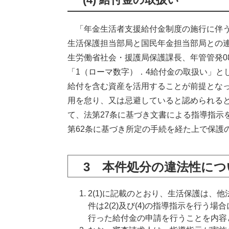
「年金生活者支援給付金制度の施行に伴う
生活保護担当部局と国民年金担当部局との連携
生労働省社会・援護局保護課長、年管管発0
「1（ローマ数字）．4給付金の取扱い」と
給付を含む資産を活用することが前提とな
用を怠り、又は忌避していると認められる
て、法第27条に基づき文書による指導指示
第62条に基づき所定の手続を経た上で保護
3 本件処分の違法性につ
2(1)に記載のとおり、生活保護は、
件は2(2)及び(4)の指導指示を行う
行った給付金の申請を行うことを内容