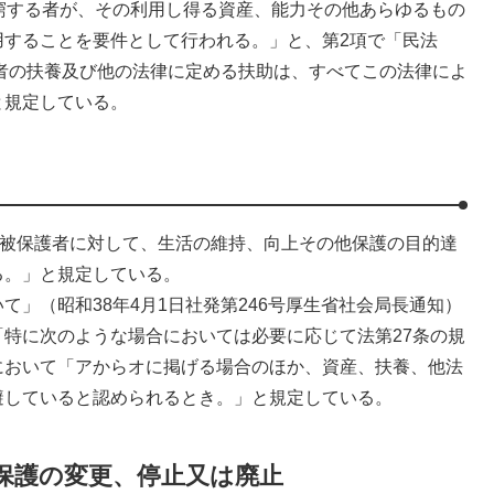
窮する者が、その利用し得る資産、能力その他あらゆるもの
用することを要件として行われる。」と、第2項で「民法
務者の扶養及び他の法律に定める扶助は、すべてこの法律によ
と規定している。
、被保護者に対して、生活の維持、向上その他保護の目的達
る。」と規定している。
」（昭和38年4月1日社発第246号厚生省社会局長通知）
、「特に次のような場合においては必要に応じて法第27条の規
において「アからオに掲げる場合のほか、資産、扶養、他法
避していると認められるとき。」と規定している。
活保護の変更、停止又は廃止