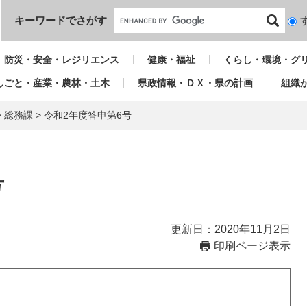
本文へ
キーワードでさがす
検
索
対
防災・安全・レジリエンス
健康・福祉
くらし・環境・グ
象
しごと・産業・農林・土木
県政情報・ＤＸ・県の計画
組織
>
総務課
>
令和2年度答申第6号
号
更新日：2020年11月2日
印刷ページ表示