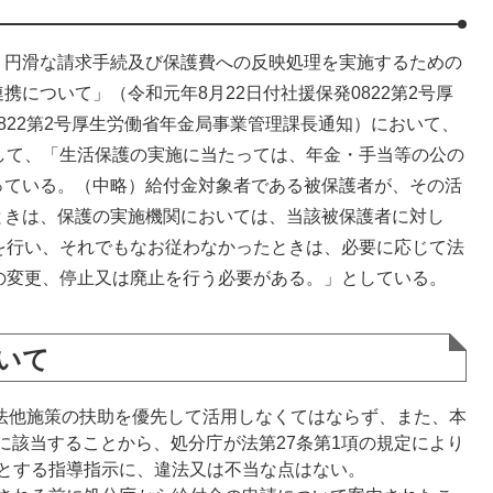
円滑な請求手続及び保護費への反映処理を実施するための
について」（令和元年8月22日付社援保発0822第2号厚
822第2号厚生労働省年金局事業管理課長通知）において、
して、「生活保護の実施に当たっては、年金・手当等の公の
っている。（中略）給付金対象者である被保護者が、その活
ときは、保護の実施機関においては、当該被保護者に対し
を行い、それでもなお従わなかったときは、必要に応じて法
の変更、停止又は廃止を行う必要がある。」としている。
いて
他法他施策の扶助を優先して活用しなくてはならず、また、本
場合に該当することから、処分庁が法第27条第1項の規定により
とする指導指示に、違法又は不当な点はない。