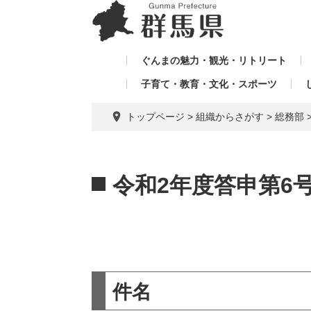
ペ
メ
メ
ー
ニ
ニ
ジ
ュ
ュ
の
ー
ぐんまの魅力・観光・リトリート
ー
先
を
子育て・教育・文化・スポーツ
を
頭
飛
飛
で
ば
トップページ
>
組織からさがす
>
総務部
す。
し
ば
て
し
本
本
て
文
文
令和2年度答申第6
へ
件名