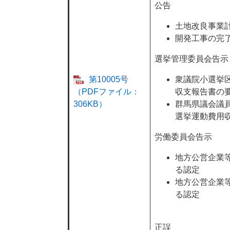
公告
土地改良事業
開発工事の完
選挙管理委員会告示
第10005号
衆議院小選挙
（PDFファイル：
収支報告書の
306KB）
群馬県議会議
選挙運動費用
労働委員会告示
地方公営企業
る認定
地方公営企業
る認定
正誤