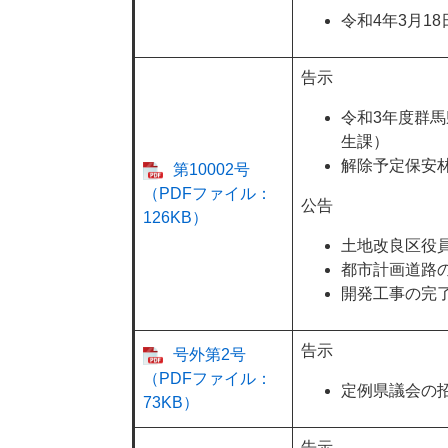
令和4年3月1
告示
令和3年度群
生課）
解除予定保安
第10002号
（PDFファイル：
公告
126KB）
土地改良区役
都市計画道路
開発工事の完
告示
号外第2号
（PDFファイル：
定例県議会の
73KB）
告示