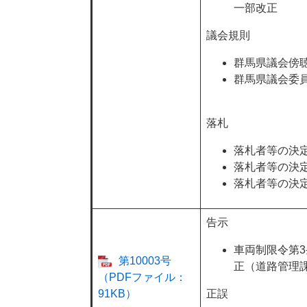
一部改正
議会規則
群馬県議会傍
群馬県議会委
落札
落札者等の決
落札者等の決
落札者等の決
告示
車両制限令第3
第10003号
正（道路管理
（PDFファイル：
91KB）
正誤