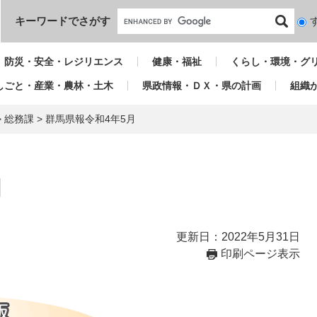
本文へ
キーワードでさがす
検
索
対
防災・安全・レジリエンス
健康・福祉
くらし・環境・グ
象
しごと・産業・農林・土木
県政情報・ＤＸ・県の計画
組織
>
総務課
>
群馬県報令和4年5月
月
更新日：2022年5月31日
印刷ページ表示