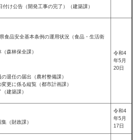
8日付け公告（開発工事の完了）（建築課）
馬県食品安全基本条例の運用状況（食品・生活衛
林（森林保全課）
令和4
年5月
20日
員の退任の届出（農村整備課）
の変更に係る縦覧（都市計画課）
了（建築課）
令和4
年5月
招集（財政課）
17日