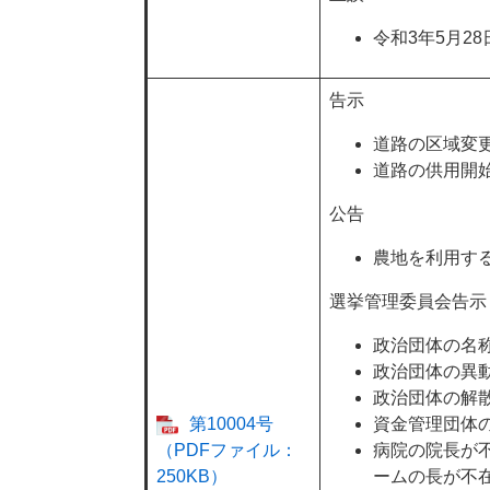
令和3年5月2
告示
道路の区域変
道路の供用開
公告
農地を利用す
選挙管理委員会告示
政治団体の名
政治団体の異
政治団体の解
第10004号
資金管理団体
（PDFファイル：
病院の院長が
250KB）
ームの長が不