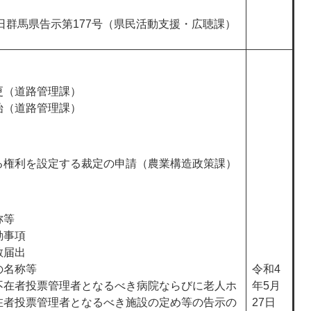
8日群馬県告示第177号（県民活動支援・広聴課）
更（道路管理課）
始（道路管理課）
る権利を設定する裁定の申請（農業構造政策課）
称等
動事項
散届出
の名称等
令和4
不在者投票管理者となるべき病院ならびに老人ホ
年5月
在者投票管理者となるべき施設の定め等の告示の
27日