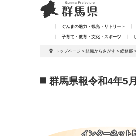
ペ
メ
メ
ー
ニ
ニ
ジ
ュ
ュ
の
ー
ぐんまの魅力・観光・リトリート
ー
先
を
子育て・教育・文化・スポーツ
を
頭
飛
飛
で
ば
トップページ
>
組織からさがす
>
総務部
す。
し
ば
て
し
本
本
て
文
文
群馬県報令和4年5
へ