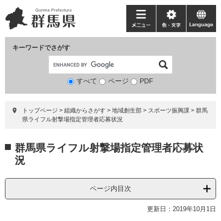
ペ
メ
ー
ニ
メ
色・
language
ジ
ュ
ニ
文
の
ー
ュ
字
キーワードでさがす
先
を
ー
頭
飛
で
ば
すべて
ページ
検
PDF
す。
し
索
て
対
本
トップページ
>
組織からさがす
>
地域創生部
>
スポーツ振興課
>
群馬
象
文
県ライフル射撃場指定管理者応募状況
へ
本
群馬県ライフル射撃場指定管理者応募状
文
況
ページ内目次
更新日：2019年10月1日