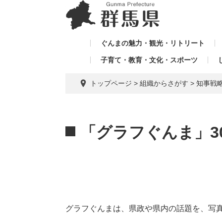
ペ
メ
メ
ー
ニ
ニ
ジ
ュ
ュ
の
ー
ぐんまの魅力・観光・リトリート
ー
先
を
子育て・教育・文化・スポーツ
を
頭
飛
飛
で
ば
トップページ
>
組織からさがす
>
知事戦
す。
し
ば
て
し
本
本
て
文
文
「グラフぐんま」3
へ
グラフぐんまは、県政や県内の話題を、写