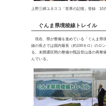
上野三碑ユネスコ「世界の記憶」登録 10月
ぐんま県境稜線トレイル
現在、県が整備を進めている「ぐんま県境
線の長さでは国内最長（約100キロ）のロ
る。未開通区間の整備や既設登山道の再整
んでいる。