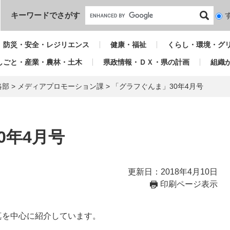
本文へ
キーワードでさがす
検
索
対
防災・安全・レジリエンス
健康・福祉
くらし・環境・グ
象
しごと・産業・農林・土木
県政情報・ＤＸ・県の計画
組織
略部
>
メディアプロモーション課
>
「グラフぐんま」30年4月号
0年4月号
更新日：2018年4月10日
印刷ページ表示
真を中心に紹介しています。