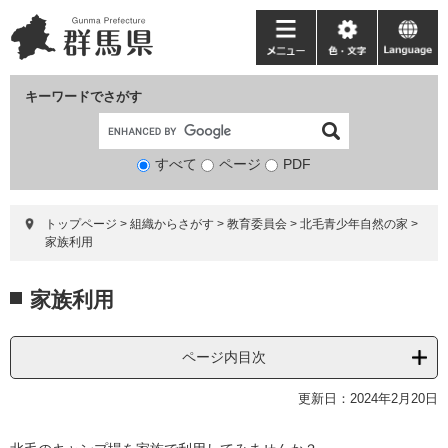
ペ
メ
ー
ニ
メ
色・
language
ジ
ュ
ニ
文
の
ー
ュ
字
キーワードでさがす
先
を
ー
頭
飛
で
ば
すべて
ページ
検
PDF
す。
し
索
て
対
本
トップページ
>
組織からさがす
>
教育委員会
>
北毛青少年自然の家
>
象
文
家族利用
へ
本
家族利用
文
ページ内目次
更新日：2024年2月20日