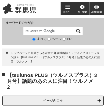
ペ
メ
ー
ニ
メ
色・
language
ジ
ュ
ニ
文
の
ー
ュ
字
キーワードでさがす
先
を
ー
頭
飛
で
ば
すべて
ページ
検
PDF
す。
し
索
て
対
本
トップページ
>
組織からさがす
>
知事戦略部
>
メディアプロモーショ
象
文
ン課
>
【tsulunos PLUS（ツルノスプラス）3月号】話題のあの人に注
へ
目！ツルノメ 2
本
【tsulunos PLUS（ツルノスプラス）3
文
月号】話題のあの人に注目！ツルノメ
2
ページ内目次