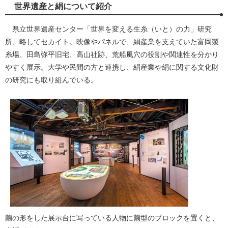
世界遺産と絹について紹介
県立世界遺産センター「世界を変える生糸（いと）の力」研究
所、略してセカイト。映像やパネルで、絹産業を支えていた富岡製
糸場、田島弥平旧宅、高山社跡、荒船風穴の役割や関連性を分かり
やすく展示。大学や民間の方と連携し、絹産業や絹に関する文化財
の研究にも取り組んでいる。
繭の形をした展示台に写っている人物に繭型のブロックを置くと、