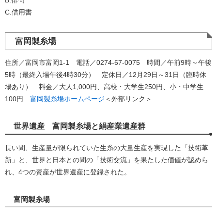
C.借用書
富岡製糸場
住所／富岡市富岡1-1 電話／0274-67-0075 時間／午前9時～午後
5時（最終入場午後4時30分） 定休日／12月29日～31日（臨時休
場あり） 料金／大人1,000円、高校・大学生250円、小・中学生
100円
富岡製糸場ホームページ
＜外部リンク＞
世界遺産 富岡製糸場と絹産業遺産群
長い間、生産量が限られていた生糸の大量生産を実現した「技術革
新」と、世界と日本との間の「技術交流」を果たした価値が認めら
れ、4つの資産が世界遺産に登録された。
富岡製糸場