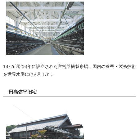
1872(明治5)年に設立された官営器械製糸場。国内の養蚕・製糸技術
を世界水準にけん引した。
田島弥平旧宅