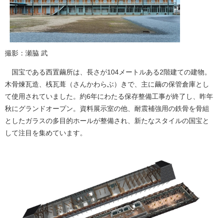
撮影：瀬脇 武
国宝である西置繭所は、長さが104メートルある2階建ての建物。
木骨煉瓦造、桟瓦葺（さんかわらぶ）きで、主に繭の保管倉庫とし
て使用されていました。約6年にわたる保存整備工事が終了し、昨年
秋にグランドオープン。資料展示室の他、耐震補強用の鉄骨を骨組
としたガラスの多目的ホールが整備され、新たなスタイルの国宝と
して注目を集めています。