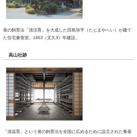
蚕の飼育法「清涼育」を大成した田島弥平（たじまやへい）が建て
た住宅兼蚕室。1863（文久3）年建設。
高山社跡
「清温育」という蚕の飼育法を全国に広めるために設立された養蚕