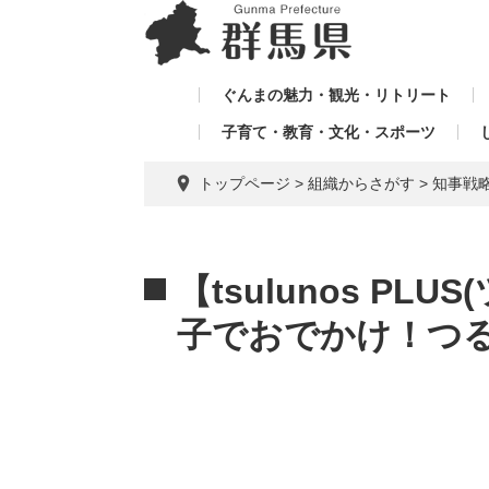
ペ
メ
メ
ー
ニ
ニ
ジ
ュ
ュ
の
ー
ぐんまの魅力・観光・リトリート
ー
先
を
子育て・教育・文化・スポーツ
を
頭
飛
飛
で
ば
トップページ
>
組織からさがす
>
知事戦
す。
し
ば
て
し
本
本
て
文
文
【tsulunos PL
へ
子でおでかけ！つ