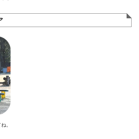
ア
てね。