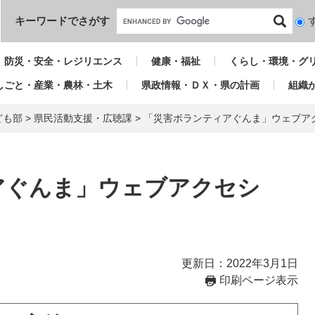
本文へ
キーワードでさがす
検
索
対
防災・安全・レジリエンス
健康・福祉
くらし・環境・グ
象
しごと・産業・農林・土木
県政情報・ＤＸ・県の計画
組織
ども部
>
県民活動支援・広聴課
>
「災害ボランティアぐんま」ウェブア
アぐんま」ウェブアクセシ
更新日：2022年3月1日
印刷ページ表示