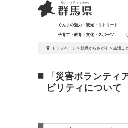
ペ
メ
メ
ー
ニ
ニ
ジ
ュ
ュ
の
ー
ぐんまの魅力・観光・リトリート
ー
先
を
子育て・教育・文化・スポーツ
を
頭
飛
飛
で
ば
トップページ
>
組織からさがす
>
生活こ
す。
し
ば
て
し
本
本
て
文
文
「災害ボランティ
へ
ビリティについて