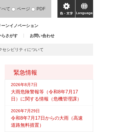
すべて
ページ
PDF
色・
language
文
リーンイノベーション
字
からさがす
お問い合わせ
クセシビリティについて
緊急情報
2026年8月7日
大雨危険警報等（令和8年7月17
日）に関する情報（危機管理課）
2026年7月29日
令和8年7月17日からの大雨（高速
道路無料措置）