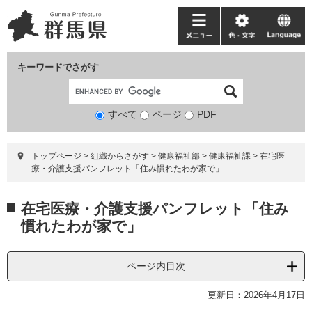
ペ
メ
ー
ニ
メ
色・
language
ジ
ュ
ニ
文
の
ー
ュ
字
キーワードでさがす
先
を
ー
頭
飛
で
ば
すべて
ページ
検
PDF
す。
し
索
て
対
本
トップページ
>
組織からさがす
>
健康福祉部
>
健康福祉課
>
在宅医
象
文
療・介護支援パンフレット「住み慣れたわが家で」
へ
本
在宅医療・介護支援パンフレット「住み
文
慣れたわが家で」
ページ内目次
更新日：2026年4月17日