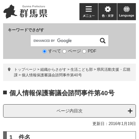
ペ
メ
ー
ニ
メ
色・
language
ジ
ュ
ニ
文
の
ー
ュ
字
キーワードでさがす
先
を
ー
頭
飛
で
ば
すべて
ページ
検
PDF
す。
し
索
て
対
本
トップページ
>
組織からさがす
>
生活こども部
>
県民活動支援・広聴
象
文
課
>
個人情報保護審議会諮問事件第40号
へ
本
個人情報保護審議会諮問事件第40号
文
ページ内目次
更新日：2016年1月19日
1 件名