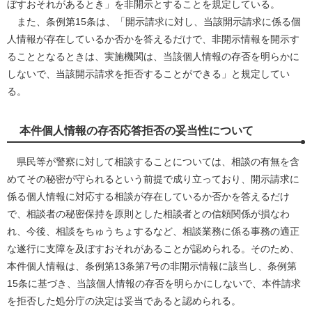
ぼすおそれがあるとき」を非開示とすることを規定している。
また、条例第15条は、「開示請求に対し、当該開示請求に係る個
人情報が存在しているか否かを答えるだけで、非開示情報を開示す
ることとなるときは、実施機関は、当該個人情報の存否を明らかに
しないで、当該開示請求を拒否することができる」と規定してい
る。
本件個人情報の存否応答拒否の妥当性について
県民等が警察に対して相談することについては、相談の有無を含
めてその秘密が守られるという前提で成り立っており、開示請求に
係る個人情報に対応する相談が存在しているか否かを答えるだけ
で、相談者の秘密保持を原則とした相談者との信頼関係が損なわ
れ、今後、相談をちゅうちょするなど、相談業務に係る事務の適正
な遂行に支障を及ぼすおそれがあることが認められる。そのため、
本件個人情報は、条例第13条第7号の非開示情報に該当し、条例第
15条に基づき、当該個人情報の存否を明らかにしないで、本件請求
を拒否した処分庁の決定は妥当であると認められる。