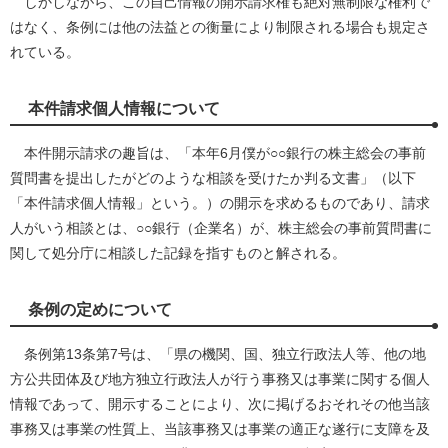
しかしながら、この自己情報の開示請求権も絶対無制限な権利で
はなく、条例には他の法益との衡量により制限される場合も規定さ
れている。
本件請求個人情報について
本件開示請求の趣旨は、「本年6月僕が○○銀行の株主総会の事前
質問書を提出したがどのような相談を受けたか判る文書」（以下
「本件請求個人情報」という。）の開示を求めるものであり、請求
人がいう相談とは、○○銀行（企業名）が、株主総会の事前質問書に
関して処分庁に相談した記録を指すものと解される。
条例の定めについて
条例第13条第7号は、「県の機関、国、独立行政法人等、他の地
方公共団体及び地方独立行政法人が行う事務又は事業に関する個人
情報であって、開示することにより、次に掲げるおそれその他当該
事務又は事業の性質上、当該事務又は事業の適正な遂行に支障を及