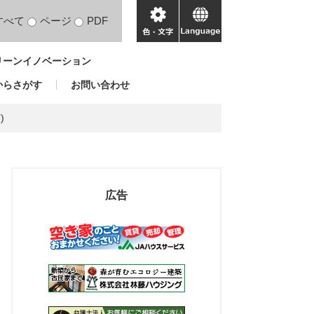
すべて
ページ
PDF
色・
language
文
リーンイノベーション
字
からさがす
お問い合わせ
)
広告