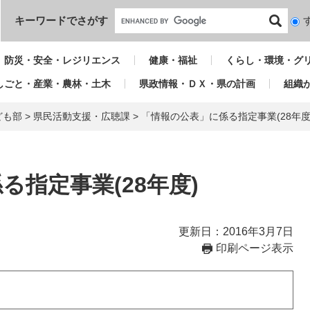
本文へ
キーワードでさがす
検
索
対
防災・安全・レジリエンス
健康・福祉
くらし・環境・グ
象
しごと・産業・農林・土木
県政情報・ＤＸ・県の計画
組織
ども部
>
県民活動支援・広聴課
>
「情報の公表」に係る指定事業(28年度
る指定事業(28年度)
更新日：2016年3月7日
印刷ページ表示