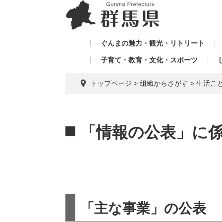
ペ
メ
メ
ー
ニ
ニ
ジ
ュ
ュ
の
ー
ぐんまの魅力・観光・リトリート
ー
先
を
子育て・教育・文化・スポーツ
を
頭
飛
飛
で
ば
トップページ
>
組織からさがす
>
生活こ
す。
し
ば
て
し
本
本
て
文
文
「情報の公表」に係
へ
「主な事業」の公表