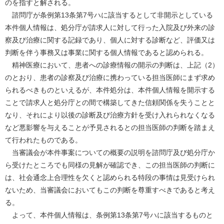
のを指すと解される。
諮問庁が条例第13条第7号ハに該当するとして非開示としている
本件個人情報は、処分庁が請求人に対して行った入院及び外来の診
察及び治療に関する記録であり、個人に対する診断など、評価又は
判断を伴う事務又は事業に関する個人情報であると認められる。
精神医療において、患者への診療情報の開示の判断は、上記（2）
のとおり、患者の診察及び治療に携わっている担当医師にまず求め
られるべきものといえるが、本件処分は、本件個人情報を開示する
ことで請求人と処分庁との間で構築してきた信頼関係を失うことと
なり、それにより以後の診断及び治療方針を受け入れられなくなる
など悪影響を与えることが予見されるとの担当医師の判断を踏まえ
て行われたものである。
当審議会が本件事案についての概要の説明を諮問庁及び処分庁か
ら受けたところでも同様の見解が確認でき、この担当医師の判断に
は、社会通念上合理性を欠くと認められる特段の事情は見受けられ
ないため、当審議会においてもこの判断を尊重すべきであると考え
る。
よって、本件個人情報は、条例第13条第7号ハに該当するものと