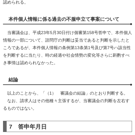
認められる。
本件個人情報に係る過去の不服申立て事案について
当審議会は、平成23年5月30日付け個審第158号答申で、本件個人
情報の一部について、諮問庁の判断は妥当であると判断を示したと
ころであるが、本件個人情報の条例第13条第1号及び第7号ハ該当性
を判断するに当たり、時の経過や社会情勢の変化等さらに斟酌すべ
き事情は認められなかった。
結論
以上のことから、「（1） 審議会の結論」のとおり判断する。
なお、請求人はその他種々主張するが、当審議会の判断を左右す
るものではない。
7 答申年月日