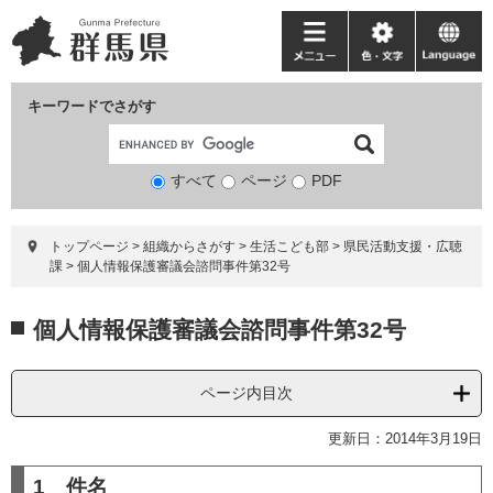
ペ
メ
ー
ニ
メ
色・
language
ジ
ュ
ニ
文
の
ー
ュ
字
キーワードでさがす
先
を
ー
頭
飛
で
ば
すべて
ページ
検
PDF
す。
し
索
て
対
本
トップページ
>
組織からさがす
>
生活こども部
>
県民活動支援・広聴
象
文
課
>
個人情報保護審議会諮問事件第32号
へ
本
個人情報保護審議会諮問事件第32号
文
ページ内目次
更新日：2014年3月19日
1 件名