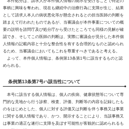
本件処分は、請求人が本件個人情報の開示を受けることで特定の
事柄に興味を奪われ、現在も継続中の治療行為に支障が生じ、結果
として請求人本人の病状悪化等が懸念されるとの担当医師の判断を
踏まえて行われたものであるが、当審議会が本件事案についての概
要の説明を諮問庁及び処分庁から受けたところでも同様の見解が確
認でき、そしてこの医師の判断は、実際に審議会が見分した本件個
人情報の記載内容と十分な整合性を有する合理的なものと認められ
るため、当審議会においてもこれを尊重すべきであると考える。
よって、本件個人情報は、条例第13条第1号に該当するものと認
められる。
条例第13条第7号ハ該当性について
本号に該当する個人情報は、個人の疾病、健康状態等について専
門的な見地から行う診察、検査、評価、判断等の内容を記録したも
のをはじめとした、個人に対する評価又は判断を伴う事務又は事業
に関する個人情報であり、かつ、開示することにより、当該事務又
は事業の適正な遂行に支障を及ぼす可能性が客観的に認められるも