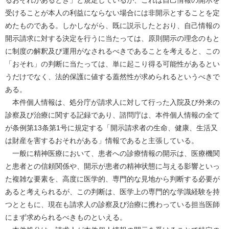
るおそれがあるとき」と規定しているが、これは自己情報の開示を
受けることが本人の利益にならない場合には非開示とすることを定
めたものである。しかしながら、既に説示したとおり、自己情報の
開示請求に対する決定を行うに当たっては、原則開示の理念のもと
に制度の解釈及び運用がなされるべきであることを考えると、この
「おそれ」の判断に当たっては、単に起こり得る可能性があるとい
うだけでなく、法的保護に値する蓋然性が求められるというべきで
ある。
本件個人情報は、処分庁が請求人に対して行った入院及び外来の
診察及び治療に関する記録であり、諮問庁は、本件個人情報の全て
が条例第13条第1号に規定する「開示請求者の生命、健康、生活又
は財産を害するおそれがある」情報であると主張している。
一般に精神医療において、患者への診療情報の開示は、医療機関
と患者との信頼関係や、開示が患者の精神状態に与える影響といっ
た複雑な要素を、高度に医学的、専門的な見地から判断する必要が
あると考えられるが、この判断は、医学上の専門的な学識経験を持
つとともに、現在も請求人の診察及び治療に携わっている担当医師
にまず求められるべきものといえる。