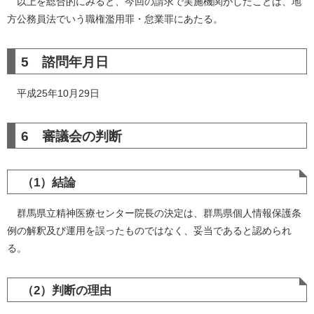
以上を総合的にみると、今回の請求で実施機関がしたことは、地
方公務員法でいう職権濫用罪・怠業罪にあたる。
5 諮問年月日
平成25年10月29日
6 審議会の判断
（1）結論
群馬県立精神医療センター院長の決定は、群馬県個人情報保護条
例の解釈及び運用を誤ったものではなく、妥当であると認められ
る。
（2）判断の理由