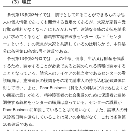
（3）理由
条例第13条第3号イでは、慣行として知ることができるものは他
人の個人情報であっても開示する旨定めてあるが、大家が家賃を受
け取る権利がなくなったにもかかわらず、違法な金銭の支払を請求
人に求めてくるなど、群馬県立精神医療センター（以下「センタ
ー」という。）の職員が大家と共謀しているのは明らかで、本件処
分は条例第13条第3号イ違反である。
条例第13条第3号ロでは、人の生命、健康、生活又は財産を保護
するため、開示することが必要であると認められる情報は開示する
こととなっている。請求人のデイケアの担当者であるセンターの看
護職員は、憲法違反の検閲をその場で請求人の持ち込む記録媒体に
対して行い、また、Poor Business（貧乏人の弱みに付け込むあくど
い商売の意）がある。精神障害者の社会復帰のために保護者と連絡
調整する義務をセンターの職員は怠っている。センターの職員が
Poor Businessに加担していることは間違いなく、また、請求人の外
来診察日時を漏らしていることは疑いの余地がなく、これは条例第
10条違反である。