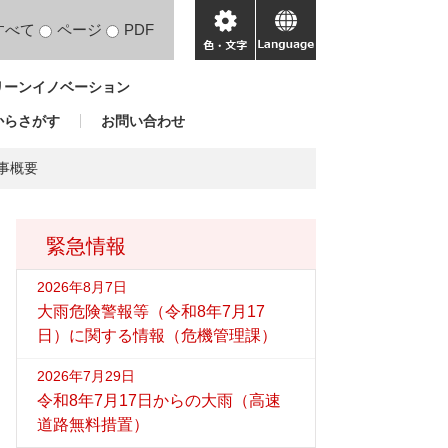
すべて
ページ
PDF
色・
language
文
リーンイノベーション
字
からさがす
お問い合わせ
事概要
緊急情報
2026年8月7日
大雨危険警報等（令和8年7月17
日）に関する情報（危機管理課）
2026年7月29日
令和8年7月17日からの大雨（高速
道路無料措置）