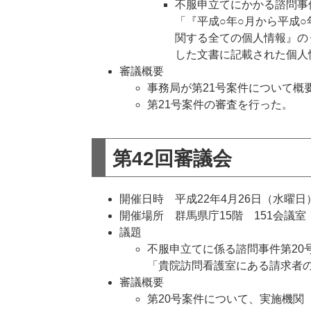
不服申立てにかかる諮問事
「『平成○年○月から平成○
関する全ての個人情報』の
した文書に記載された個人
審議概要
事務局が第21号案件について概
第21号案件の審査を行った。
第42回審議会
開催日時 平成22年4月26日（水曜日）
開催場所 群馬県庁15階 151会議室
議題
不服申立てに係る諮問事件第20
「貴院訪問看護室にある請求者
審議概要
第20号案件について、実施機関