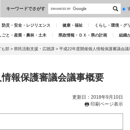
本文へ
キーワードでさがす
検
索
対
防災・安全・レジリエンス
健康・福祉
くらし・環境・グ
象
しごと・産業・農林・土木
県政情報・ＤＸ・県の計画
組織
ども部
>
県民活動支援・広聴課
>
平成22年度開催個人情報保護審議会議
人情報保護審議会議事概要
更新日：2018年9月10日
印刷ページ表示