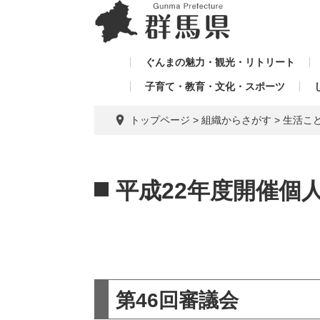
ペ
メ
メ
ー
ニ
ニ
ジ
ュ
ュ
の
ー
ぐんまの魅力・観光・リトリート
ー
先
を
子育て・教育・文化・スポーツ
を
頭
飛
飛
で
ば
トップページ
>
組織からさがす
>
生活こ
す。
し
ば
て
し
本
本
て
文
文
平成22年度開催個
へ
第46回審議会