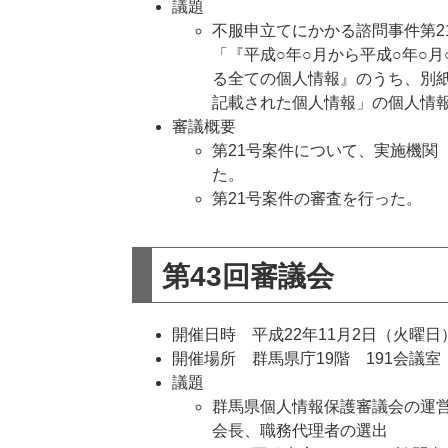
議題
不服申立てにかかる諮問事件第2
「『平成○年○月から平成○年○
る全ての個人情報』のうち、別
記載された個人情報」の個人情
審議概要
第21号案件について、実施機関
た。
第21号案件の審査を行った。
第43回審議会
開催日時 平成22年11月2日（火曜日）
開催場所 群馬県庁19階 191会議室
議題
群馬県個人情報保護審議会の運
​会長、職務代理者の選出