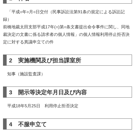
「平成○年○月○日交付（民事訴訟法第91条の規定による訴訟記
録）
前橋地裁太田支部平成17年(○)第○条文書提出命令事件に関し、同地
裁決定の文書に係る請求者の個人情報」の個人情報利用停止拒否決
定に対する異議申立ての件
2 実施機関及び担当課室所
知事（施設監査課）
3 開示等決定年月日及び内容
平成18年5月25日 利用停止拒否決定
4 不服申立て