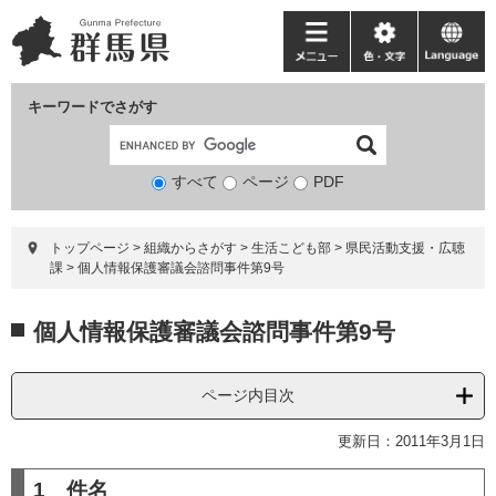
ペ
メ
ー
ニ
メ
色・
language
ジ
ュ
ニ
文
の
ー
ュ
字
キーワードでさがす
先
を
ー
頭
飛
で
ば
すべて
ページ
検
PDF
す。
し
索
て
対
本
トップページ
>
組織からさがす
>
生活こども部
>
県民活動支援・広聴
象
文
課
>
個人情報保護審議会諮問事件第9号
へ
本
個人情報保護審議会諮問事件第9号
文
ページ内目次
更新日：2011年3月1日
1 件名