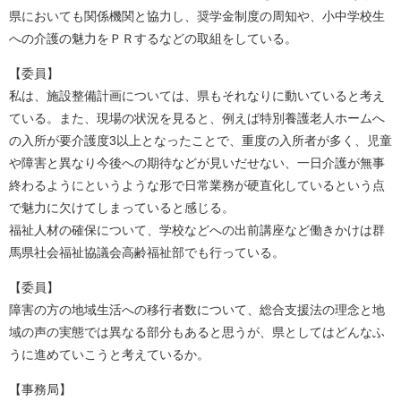
県においても関係機関と協力し、奨学金制度の周知や、小中学校生
への介護の魅力をＰＲするなどの取組をしている。
【委員】
私は、施設整備計画については、県もそれなりに動いていると考え
ている。また、現場の状況を見ると、例えば特別養護老人ホームへ
の入所が要介護度3以上となったことで、重度の入所者が多く、児童
や障害と異なり今後への期待などが見いだせない、一日介護が無事
終わるようにというような形で日常業務が硬直化しているという点
で魅力に欠けてしまっていると感じる。
福祉人材の確保について、学校などへの出前講座など働きかけは群
馬県社会福祉協議会高齢福祉部でも行っている。
【委員】
障害の方の地域生活への移行者数について、総合支援法の理念と地
域の声の実態では異なる部分もあると思うが、県としてはどんなふ
うに進めていこうと考えているか。
【事務局】