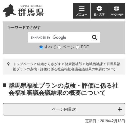
ペ
メ
ー
ニ
メ
色・
language
ジ
ュ
ニ
文
の
ー
ュ
字
キーワードでさがす
先
を
ー
頭
飛
で
ば
すべて
ページ
検
PDF
す。
し
索
て
対
本
トップページ
>
組織からさがす
>
健康福祉部
>
地域福祉課
>
群馬県福
象
文
祉プランの点検・評価に係る社会福祉審議会議結果の概要について
へ
本
群馬県福祉プランの点検・評価に係る社
文
会福祉審議会議結果の概要について
ページ内目次
更新日：2019年2月13日