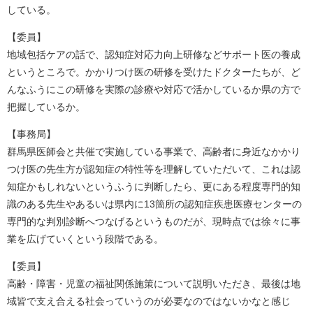
している。
【委員】
地域包括ケアの話で、認知症対応力向上研修などサポート医の養成
というところで。かかりつけ医の研修を受けたドクターたちが、ど
んなふうにこの研修を実際の診療や対応で活かしているか県の方で
把握しているか。
【事務局】
群馬県医師会と共催で実施している事業で、高齢者に身近なかかり
つけ医の先生方が認知症の特性等を理解していただいて、これは認
知症かもしれないというふうに判断したら、更にある程度専門的知
識のある先生やあるいは県内に13箇所の認知症疾患医療センターの
専門的な判別診断へつなげるというものだが、現時点では徐々に事
業を広げていくという段階である。
【委員】
高齢・障害・児童の福祉関係施策について説明いただき、最後は地
域皆で支え合える社会っていうのが必要なのではないかなと感じ