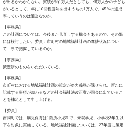
が出るかわからない。実績が約1万人だとしても、何万人かの子ども
がいるとして、年に10回程度熱を出すうちの1万人で、45％の達成
率っていうのは適当なのか。
【事務局】
この計画については、今後また見直しする機会もあるので、その際
には検討したい。委員：市町村の地域福祉計画の進捗状況につい
て、県で把握しているのか。
【事務局】
策定済のものをいただいている。
【事務局】
市町村における地域福祉計画の策定が努力義務が課せられ、新たに
記載する事項が加わるなどの社会福祉法改正案が国会に出ているこ
とを補足として申し上げる。
【委員】
吉岡町では、病児保育は1箇所小児科で、未就学児、小学校3年生以
下を対象に実施している。地域福祉計画については、27年度に策定