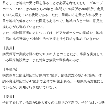
県としては地域の受け皿を作ることが必要を考えており、グループ
ホームについては26年から28年と2年間で270箇所が308箇所、定員
も313人増えている状況である。ただ、重度の方を受け入れる受け
皿や地域的偏在といった問題もあるので、地域の方と一緒に意見交
換しながら進めていきたい。
また、精神障害者の方については、ピアサポーターの養成や、地域
生活の拠点整備など地域生活の支援を行う取組を進めていきたい。
【委員】
病児保育の実績が延べ数で10,031人とのことだが、事業を実施して
いる医療施設数は、また対象は病院の勤務者のみか。
【事務局】
病児保育は病児対応型が県内で7箇所、病後児対応型が10箇所、体
調不良児対応型が47箇所で全体で64箇所ある。一般県民も対象にし
ているが、周知が行き届いていない。
【委員】
子育てをしている親が1番大変なのは病児の問題で、子どもはいつ熱