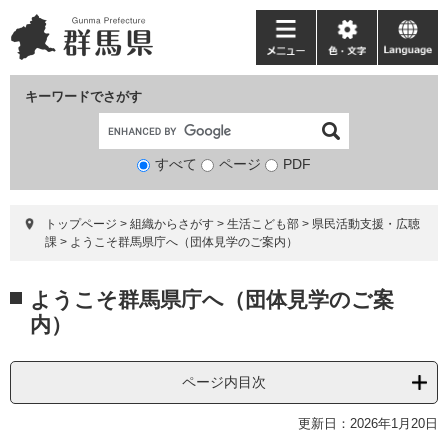
ペ
メ
ー
ニ
メ
色・
language
ジ
ュ
ニ
文
の
ー
ュ
字
キーワードでさがす
先
を
ー
頭
飛
で
ば
すべて
ページ
検
PDF
す。
し
索
て
対
本
トップページ
>
組織からさがす
>
生活こども部
>
県民活動支援・広聴
象
文
課
>
ようこそ群馬県庁へ（団体見学のご案内）
へ
本
ようこそ群馬県庁へ（団体見学のご案
文
内）
ページ内目次
更新日：2026年1月20日