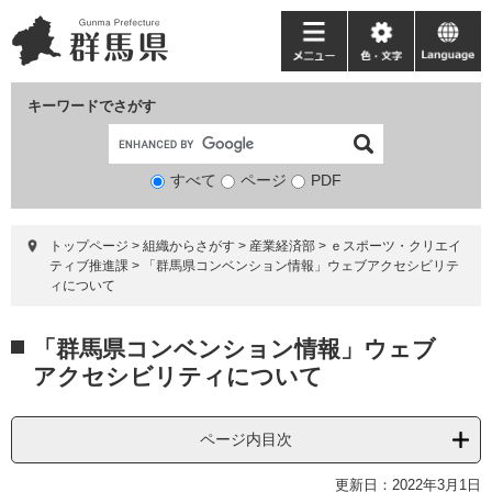
ペ
メ
ー
ニ
メ
色・
language
ジ
ュ
ニ
文
の
ー
ュ
字
キーワードでさがす
先
を
ー
頭
飛
で
ば
すべて
ページ
検
PDF
す。
し
索
て
対
本
トップページ
>
組織からさがす
>
産業経済部
>
ｅスポーツ・クリエイ
象
文
ティブ推進課
>
「群馬県コンベンション情報」ウェブアクセシビリテ
へ
ィについて
本
「群馬県コンベンション情報」ウェブ
文
アクセシビリティについて
ページ内目次
更新日：2022年3月1日