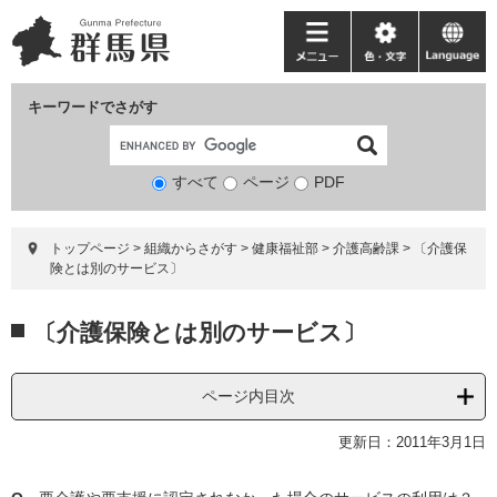
ペ
メ
ー
ニ
メ
色・
language
ジ
ュ
ニ
文
の
ー
ュ
字
キーワードでさがす
先
を
ー
頭
飛
で
ば
すべて
ページ
検
PDF
す。
し
索
て
対
本
トップページ
>
組織からさがす
>
健康福祉部
>
介護高齢課
>
〔介護保
象
文
険とは別のサービス〕
へ
本
〔介護保険とは別のサービス〕
文
ページ内目次
更新日：2011年3月1日