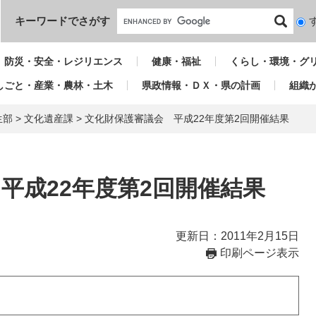
本文へ
キーワードでさがす
検
索
対
防災・安全・レジリエンス
健康・福祉
くらし・環境・グ
象
しごと・産業・農林・土木
県政情報・ＤＸ・県の計画
組織
生部
>
文化遺産課
>
文化財保護審議会 平成22年度第2回開催結果
平成22年度第2回開催結果
更新日：2011年2月15日
印刷ページ表示