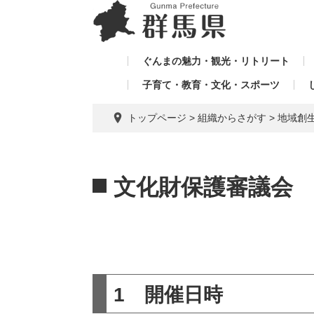
ペ
メ
メ
ー
ニ
ニ
ジ
ュ
ュ
の
ー
ぐんまの魅力・観光・リトリート
ー
先
を
子育て・教育・文化・スポーツ
を
頭
飛
飛
で
ば
トップページ
>
組織からさがす
>
地域創
す。
し
ば
て
し
本
本
て
文
文
文化財保護審議会 
へ
1 開催日時