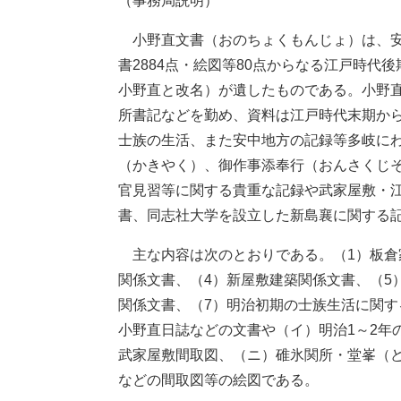
（事務局説明）
小野直文書（おのちょくもんじょ）は、安
書2884点・絵図等80点からなる江戸時
小野直と改名）が遺したものである。小野
所書記などを勤め、資料は江戸時代末期か
士族の生活、また安中地方の記録等多岐に
（かきやく）、御作事添奉行（おんさくじ
官見習等に関する貴重な記録や武家屋敷・
書、同志社大学を設立した新島襄に関する
主な内容は次のとおりである。（1）板倉
関係文書、（4）新屋敷建築関係文書、（5
関係文書、（7）明治初期の士族生活に関す
小野直日誌などの文書や（イ）明治1～2年
武家屋敷間取図、（ニ）碓氷関所・堂峯（
などの間取図等の絵図である。