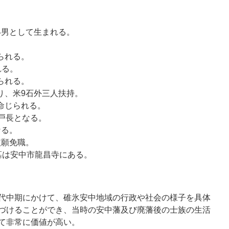
の4男として生まれる。
。
られる。
れる。
られる。
掛り、米9石外三人扶持。
を命じられる。
副戸長となる。
なる。
依願免職。
。墓は安中市龍昌寺にある。
代中期にかけて、碓氷安中地域の行政や社会の様子を具体
づけることができ、当時の安中藩及び廃藩後の士族の生活
て非常に価値が高い。