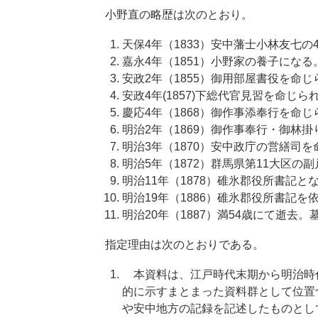
小野直の略歴は次のとおり。
天保4年（1833）安中藩士小林友七
嘉永4年（1851）小野家の養子になる
安政2年（1855）御用部屋書役を命じ
安政4年(1857)下総代官見習を命じら
慶応4年（1868）御作事添奉行を命じ
明治2年（1869）御作事奉行・御林
明治3年（1870）安中政庁の営繕司
明治5年（1872）群馬県第11大区の
明治11年（1878）碓氷郡役所書記と
明治19年（1886）碓氷郡役所書記を
明治20年（1887）満54歳にて逝去
指定理由は次のとおりである。
本資料は、江戸時代末期から明治時
的に示すまとまった資料群として位置
や安中地方の記録を記述したものとし