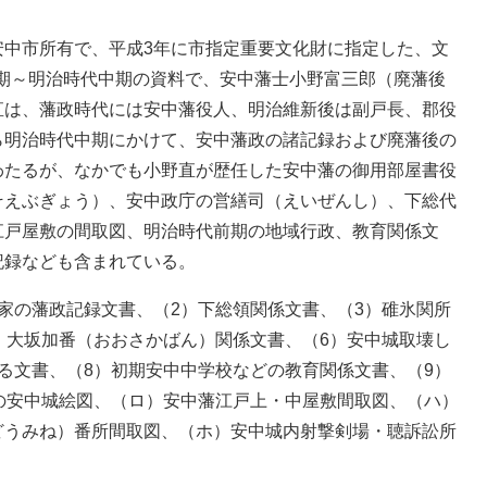
中市所有で、平成3年に市指定重要文化財に指定した、文
代後期～明治時代中期の資料で、安中藩士小野富三郎（廃藩後
直は、藩政時代には安中藩役人、明治維新後は副戸長、郡役
ら明治時代中期にかけて、安中藩政の諸記録および廃藩後の
わたるが、なかでも小野直が歴任した安中藩の御用部屋書役
そえぶぎょう）、安中政庁の営繕司（えいぜんし）、下総代
江戸屋敷の間取図、明治時代前期の地域行政、教育関係文
記録なども含まれている。
家の藩政記録文書、（2）下総領関係文書、（3）碓氷関所
）大坂加番（おおさかばん）関係文書、（6）安中城取壊し
る文書、（8）初期安中中学校などの教育関係文書、（9）
の安中城絵図、（ロ）安中藩江戸上・中屋敷間取図、（ハ）
どうみね）番所間取図、（ホ）安中城内射撃剣場・聴訴訟所