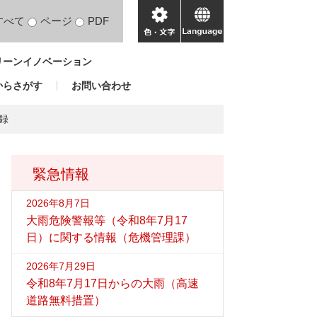
すべて
ページ
PDF
色・
language
文
リーンイノベーション
字
からさがす
お問い合わせ
録
緊急情報
2026年8月7日
大雨危険警報等（令和8年7月17
日）に関する情報（危機管理課）
2026年7月29日
令和8年7月17日からの大雨（高速
道路無料措置）