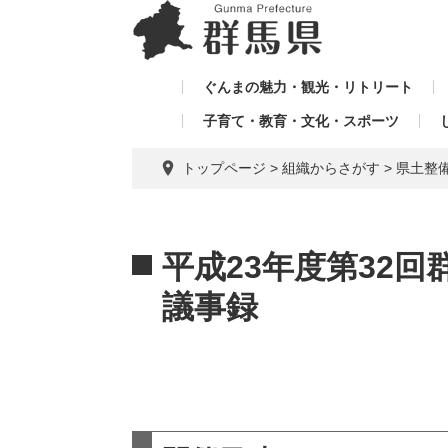
ペ
メ
メ
ー
ニ
ニ
ジ
ュ
ュ
の
ー
ぐんまの魅力・観光・リトリート
ー
先
を
子育て・教育・文化・スポーツ
を
頭
飛
飛
で
ば
トップページ
>
組織からさがす
>
県土整
す。
し
ば
て
し
本
本
て
文
文
平成23年度第32
へ
議事録