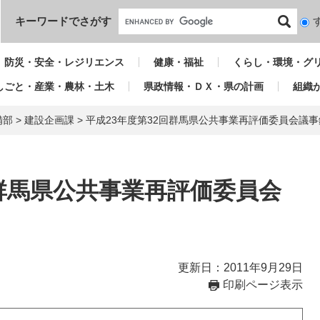
本文へ
キーワードでさがす
検
索
対
防災・安全・レジリエンス
健康・福祉
くらし・環境・グ
象
しごと・産業・農林・土木
県政情報・ＤＸ・県の計画
組織
備部
>
建設企画課
>
平成23年度第32回群馬県公共事業再評価委員会議事
回群馬県公共事業再評価委員会
更新日：2011年9月29日
印刷ページ表示