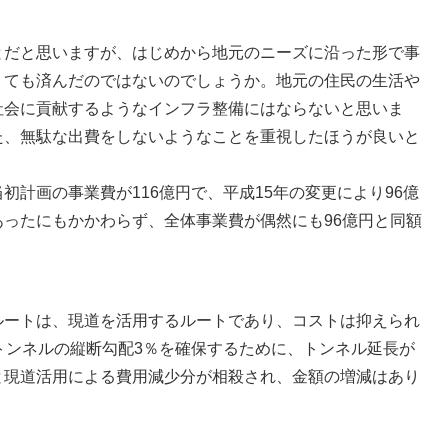
だと思いますが、はじめから地元のニーズに沿った形で事
くても済んだのではないのでしょうか。地元の住民の生活や
社会に貢献するようなインフラ整備にはならないと思いま
た、無駄な出費をしないようなことを重視したほうが良いと
計画の事業費が116億円で、平成15年の変更により96億
ったにもかかわらず、全体事業費が偶然にも96億円と同額
ートは、現道を活用するルートであり、コストは抑えられ
トンネルの縦断勾配3％を確保するために、トンネル延長が
と現道活用による費用減少分が相殺され、金額の増減はあり