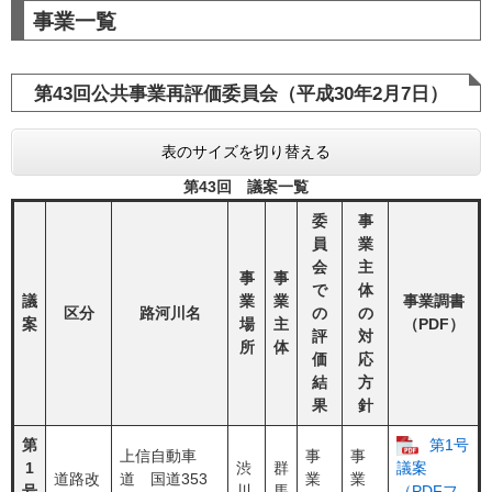
事業一覧
第43回公共事業再評価委員会（平成30年2月7日）
表のサイズを切り替える
第43回 議案一覧
委
事
員
業
会
主
事
事
で
体
議
業
業
事業調書
区分
路河川名
の
の
案
場
主
（PDF）
評
対
所
体
価
応
結
方
果
針
第
第1号
上信自動車
事
事
1
渋
群
議案
道路改
道 国道353
業
業
号
川
馬
（PDFフ