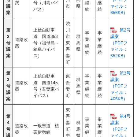
築
号（川島バイ
継
継
議
市
県
ァイル：
パス）
続
続
案
656KB）
渋
第
上信自動車
川
第2号
事
事
2
道 国道353
市
群
議案
道路改
業
業
号
号（祖母島～
東
馬
（PDFフ
築
継
継
議
箱島バイパ
吾
県
ァイル：
続
続
案
ス）
妻
652KB）
町
第
第3号
上信自動車
東
事
事
3
群
議案
道路改
道 国道145
吾
業
業
号
馬
（PDFフ
築
号（吾妻東バ
妻
継
継
議
県
ァイル：
イパス）
町
続
続
案
405KB）
東
第
吾
第4号
事
事
4
妻
群
議案
道路改
一般県道 植
業
業
号
町
馬
（PDFフ
築
栗伊勢線
継
継
議
中
県
ァイル：