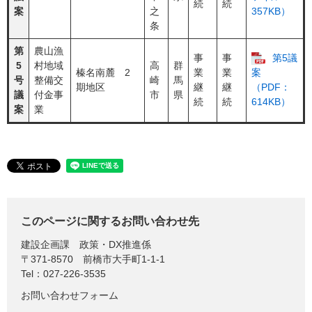
続
続
案
之
357KB）
条
第
農山漁
事
事
第5議
5
村地域
高
群
榛名南麓 2
業
業
案
号
整備交
崎
馬
期地区
継
継
（PDF：
議
付金事
市
県
続
続
614KB）
案
業
このページに関するお問い合わせ先
建設企画課
政策・DX推進係
〒371-8570
前橋市大手町1-1-1
Tel：027-226-3535
お問い合わせフォーム