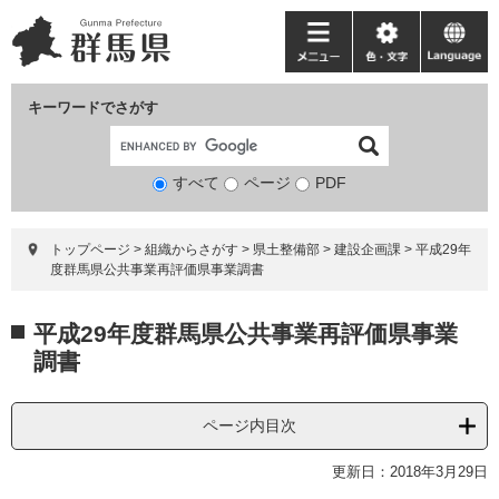
ペ
メ
ー
ニ
メ
色・
language
ジ
ュ
ニ
文
の
ー
ュ
字
キーワードでさがす
先
を
ー
頭
飛
で
ば
すべて
ページ
検
PDF
す。
し
索
て
対
本
トップページ
>
組織からさがす
>
県土整備部
>
建設企画課
>
平成29年
象
文
度群馬県公共事業再評価県事業調書
へ
本
平成29年度群馬県公共事業再評価県事業
文
調書
ページ内目次
更新日：2018年3月29日