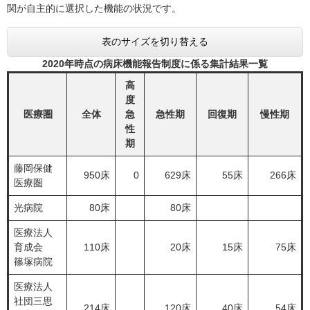
関が自主的に選択した機能の状況です。
表のサイズを切り替える
2020年時点の病床機能報告制度に係る集計結果一覧
高
度
医療圏
全体
急
急性期
回復期
慢性期
性
期
藤岡保健
950床
0
629床
55床
266床
医療圏
光病院
80床
80床
医療法人
育成会
110床
20床
15床
75床
篠塚病院
医療法人
社団三思
214床
120床
40床
54床