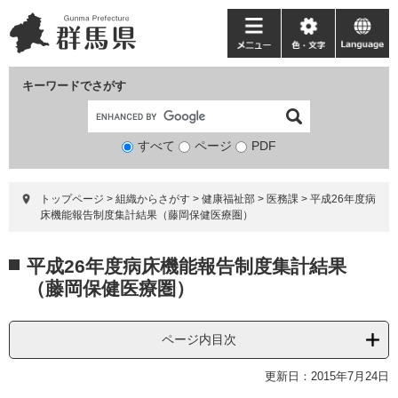
ペ
メ
ー
ニ
メ
色・
language
ジ
ュ
ニ
文
の
ー
ュ
字
キーワードでさがす
先
を
ー
頭
飛
で
ば
すべて
ページ
検
PDF
す。
し
索
て
対
本
トップページ
>
組織からさがす
>
健康福祉部
>
医務課
>
平成26年度病
象
文
床機能報告制度集計結果（藤岡保健医療圏）
へ
本
平成26年度病床機能報告制度集計結果
文
（藤岡保健医療圏）
ページ内目次
更新日：2015年7月24日