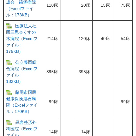
成会 篠塚病院
110床
20床
15床
75床
（Excelファイ
ル：173KB）
医療法人社
団三思会くすの
214床
120床
40床
54床
木病院（Excelフ
ァイル：
175KB）
公立藤岡総
合病院（Excelフ
395床
395床
ァイル：
182KB）
藤岡市国民
健康保険鬼石病
99床
99床
院（Excelファイ
ル：170KB）
黒岩整形外
科医院（Excelフ
14床
14床
ァイル：