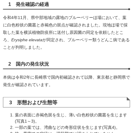
1 発生確認の経過
令和4年11月、県中部地域の露地のブルーベリーほ場において、葉
に白色粉状の菌叢と赤褐色の斑点が確認されました。現地ほ場で採
取した葉を横浜植物防疫所に送付し原因菌の同定を依頼したとこ
ろ、
Erysiphe elevata
が同定され、ブルーベリー類うどんこ病である
ことが判明しました。
2 国内の発生状況
本病は令和2年に長崎県で国内初確認されて以降、東京都と静岡県で
発生が確認されています。
3 形態および生態等
葉の表面に赤褐色斑を生じ、薄い白色粉状の菌叢を生じます
(写真1～3)。
一部の葉では、湾曲などの奇形症状を生じます(写真4)。