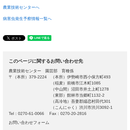
農業技術センターへ
病害虫発生予察情報一覧へ
このページに関するお問い合わせ先
農業技術センター
園芸部 育種係
〒（本所）379-2224
（本所）伊勢崎市西小保方町493
（稲麦）前橋市江木町1085
（中山間）沼田市井土上町1278
（東部）館林市当郷町1132-2
（高冷地）吾妻郡嬬恋村田代301
（こんにゃく）渋川市渋川3092-1
Tel：0270-61-0066
Fax：0270-20-2816
お問い合わせフォーム