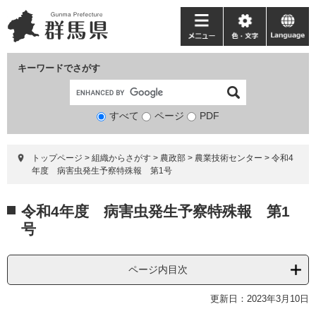
ペ
メ
ー
ニ
メ
色・
language
ジ
ュ
ニ
文
の
ー
ュ
字
キーワードでさがす
先
を
ー
頭
飛
で
ば
すべて
ページ
検
PDF
す。
し
索
て
対
本
トップページ
>
組織からさがす
>
農政部
>
農業技術センター
>
令和4
象
文
年度 病害虫発生予察特殊報 第1号
へ
本
令和4年度 病害虫発生予察特殊報 第1
文
号
ページ内目次
更新日：2023年3月10日