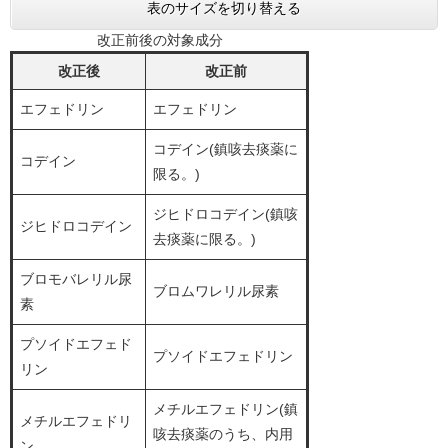
表のサイズを切り替える
改正前後の対象成分
改正後
改正前
エフェドリン
エフェドリン
コデイン(鎮咳去痰薬に
コデイン
限る。)
ジヒドロコデイン(鎮咳
ジヒドロコデイン
去痰薬に限る。)
ブロモバレリル尿
ブロムワレリル尿素
素
プソイドエフェド
プソイドエフェドリン
リン
メチルエフェドリン(鎮
メチルエフェドリ
咳去痰薬のうち、内用
ン