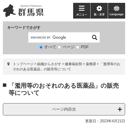
ペ
メ
ー
ニ
メ
色・
language
ジ
ュ
ニ
文
の
ー
ュ
字
キーワードでさがす
先
を
ー
頭
飛
で
ば
すべて
ページ
検
PDF
す。
し
索
て
対
本
トップページ
>
組織からさがす
>
健康福祉部
>
薬務課
>
「濫用等のお
象
文
それのある医薬品」の販売等について
へ
本
「濫用等のおそれのある医薬品」の販売
文
等について
ページ内目次
更新日：2023年4月21日