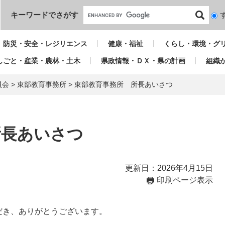
本文へ
キーワードでさがす
検
索
対
防災・安全・レジリエンス
健康・福祉
くらし・環境・グ
象
しごと・産業・農林・土木
県政情報・ＤＸ・県の計画
組織
員会
>
東部教育事務所
>
東部教育事務所 所長あいさつ
所長あいさつ
更新日：2026年4月15日
印刷ページ表示
だき、ありがとうございます。