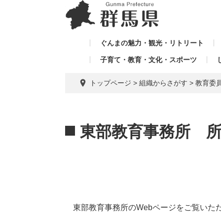
ペ
メ
メ
ー
ニ
ニ
ジ
ュ
ュ
の
ー
ぐんまの魅力・観光・リトリート
ー
先
を
子育て・教育・文化・スポーツ
を
頭
飛
飛
で
ば
トップページ
>
組織からさがす
>
教育委
す。
し
ば
て
し
本
本
て
文
文
東部教育事務所 
へ
東部教育事務所のWebページをご覧いた