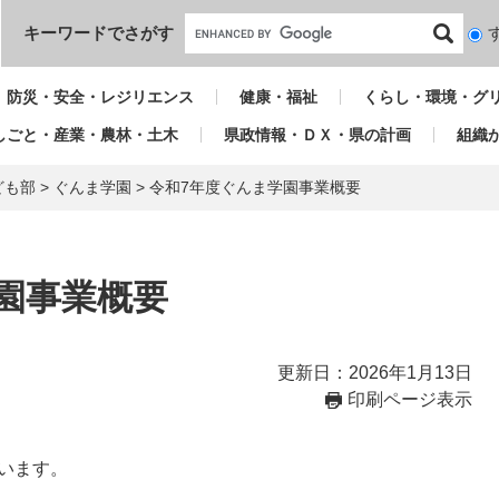
本文へ
キーワードでさがす
検
索
対
防災・安全・レジリエンス
健康・福祉
くらし・環境・グ
象
しごと・産業・農林・土木
県政情報・ＤＸ・県の計画
組織
ども部
>
ぐんま学園
>
令和7年度ぐんま学園事業概要
園事業概要
更新日：2026年1月13日
印刷ページ表示
います。