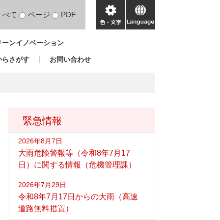
すべて
ページ
PDF
色・
language
文
リーンイノベーション
字
からさがす
お問い合わせ
緊急情報
2026年8月7日
大雨危険警報等（令和8年7月17
日）に関する情報（危機管理課）
2026年7月29日
令和8年7月17日からの大雨（高速
道路無料措置）