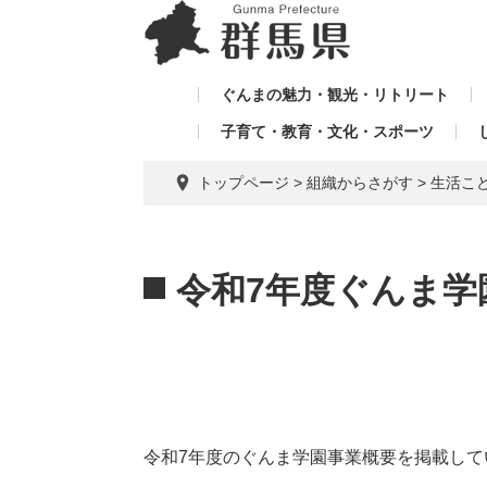
ペ
メ
メ
ー
ニ
ニ
ジ
ュ
ュ
の
ー
ぐんまの魅力・観光・リトリート
ー
先
を
子育て・教育・文化・スポーツ
を
頭
飛
飛
で
ば
トップページ
>
組織からさがす
>
生活こ
す。
し
ば
て
し
本
本
て
文
文
令和7年度ぐんま学
へ
令和7年度のぐんま学園事業概要を掲載して