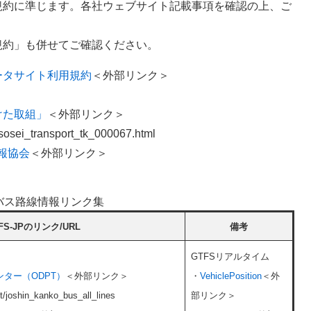
規約に準じます。各社ウェブサイト記載事項を確認の上、ご
規約」も併せてご確認ください。
ータサイト利用規約
＜外部リンク＞
けた取組」
＜外部リンク＞
t/sosei_transport_tk_000067.html
情報協会
＜外部リンク＞
バス路線情報リンク集
FS-JPのリンク/URL
備考
GTFSリアルタイム
ンター（ODPT）
＜外部リンク＞
・
VehiclePosition
＜外
et/joshin_kanko_bus_all_lines
部リンク＞