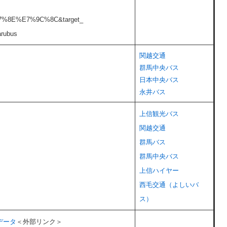
7%8E%E7%9C%8C&target_
arubus
関越交通
群馬中央バス
日本中央バス
永井バス
上信観光バス
関越交通
群馬バス
​群馬中央バス
上信ハイヤー
西毛交通（よしいバ
ス）
データ
＜外部リンク＞