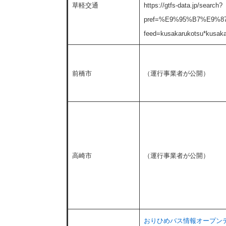
草軽交通
https://gtfs-data.jp/search?
pref=%E9%95%B7%E9%8
feed=kusakarukotsu*kusak
前橋市
（運行事業者が公開​）
高崎市
（運行事業者が公開）
​​おりひめバス情報オープン