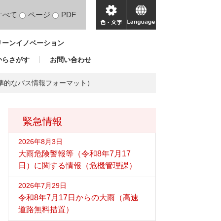
すべて
ページ
PDF
色・
language
文
リーンイノベーション
字
からさがす
お問い合わせ
準的なバス情報フォーマット）
緊急情報
2026年8月3日
大雨危険警報等（令和8年7月17
日）に関する情報（危機管理課）
2026年7月29日
令和8年7月17日からの大雨（高速
道路無料措置）