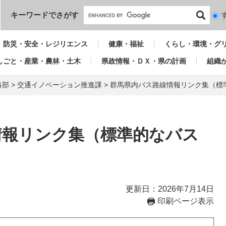
本文へ
キーワードでさがす
検
索
対
防災・安全・レジリエンス
健康・福祉
くらし・環境・グ
象
しごと・産業・農林・土木
県政情報・ＤＸ・県の計画
組織
略部
>
交通イノベーション推進課
>
群馬県内バス路線情報リンク集（標
情報リンク集（標準的なバス
）
更新日：2026年7月14日
印刷ページ表示