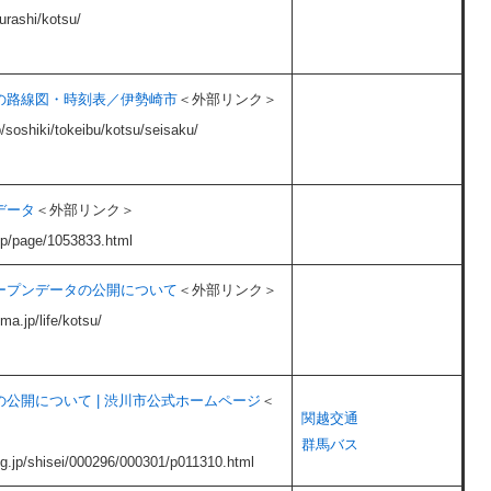
kurashi/kotsu/
の路線図・時刻表／伊勢崎市
＜外部リンク＞
jp/soshiki/tokeibu/kotsu/seisaku/
データ
＜外部リンク＞
jp/page/1053833.html​
ープンデータの公開について
＜外部リンク＞
a.jp/life/kotsu/
公開について | 渋川市公式ホームページ
＜
関越交通
群馬バス
lg.jp/shisei/000296/000301/p011310.html