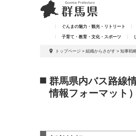
ペ
メ
メ
ー
ニ
ニ
ジ
ュ
ュ
の
ー
ぐんまの魅力・観光・リトリート
ー
先
を
子育て・教育・文化・スポーツ
を
頭
飛
飛
で
ば
トップページ
>
組織からさがす
>
知事戦
す。
し
ば
て
し
本
本
て
文
文
群馬県内バス路線
へ
情報フォーマット