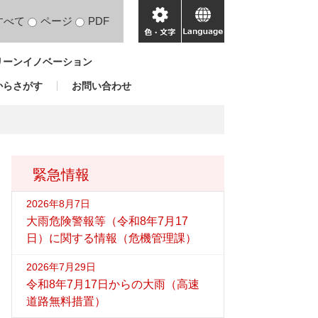
すべて
ページ
PDF
色・
language
文
リーンイノベーション
字
からさがす
お問い合わせ
緊急情報
2026年8月7日
大雨危険警報等（令和8年7月17
日）に関する情報（危機管理課）
2026年7月29日
令和8年7月17日からの大雨（高速
道路無料措置）