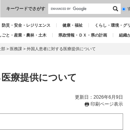
本文へ
キーワードでさがす
検
索
対
防災・安全・レジリエンス
健康・福祉
くらし・環境・グ
象
しごと・産業・農林・土木
県政情報・ＤＸ・県の計画
組織
祉部
>
医務課
>
外国人患者に対する医療提供について
る医療提供について
更新日：2026年6月9日
印刷ページ表示