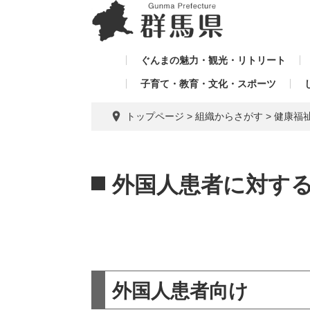
ペ
メ
メ
ー
ニ
ニ
ジ
ュ
ュ
の
ー
ぐんまの魅力・観光・リトリート
ー
先
を
子育て・教育・文化・スポーツ
を
頭
飛
飛
で
ば
トップページ
>
組織からさがす
>
健康福
す。
し
ば
て
し
本
本
て
文
文
外国人患者に対す
へ
外国人患者向け