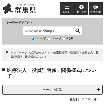
ペ
メ
ー
ニ
メ
色・
language
ジ
ュ
ニ
文
の
ー
ュ
字
キーワードでさがす
先
を
ー
頭
飛
で
ば
すべて
ページ
検
PDF
す。
し
索
て
対
本
トップページ
>
組織からさがす
>
健康福祉部
>
医務課
>
医療法人「役
象
文
員証明願」関係様式について
へ
本
医療法人「役員証明願」関係様式につい
文
て
ページ内目次
更新日：2023年8月17日