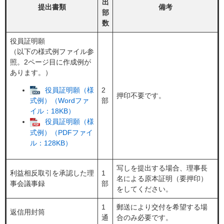
出
提出書類
備考
部
数
役員証明願
（以下の様式例ファイル参
照。2ページ目に作成例が
あります。）​
役員証明願（様
2
押印不要です。
部
式例）（Wordファ
イル：18KB）
役員証明願（様
式例）（PDFファイ
ル：128KB）
写しを提出する場合、理事長
利益相反取引を承認した理
1
名による原本証明（要押印）
事会議事録
部
をしてください。
1
郵送により交付を希望する場
返信用封筒
通
合のみ必要です。