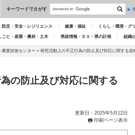
本文へ
キーワードでさがす
検
索
対
防災・安全・レジリエンス
健康・福祉
くらし・環境・グ
象
しごと・産業・農林・土木
県政情報・ＤＸ・県の計画
組織
>
農業技術センター
>
研究活動上の不正行為の防止及び対応に関する規
行為の防止及び対応に関する
更新日：2025年5月12日
印刷ページ表示