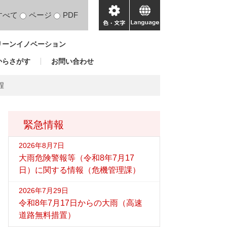
すべて
ページ
PDF
色・
language
文
リーンイノベーション
字
からさがす
お問い合わせ
程
緊急情報
2026年8月7日
大雨危険警報等（令和8年7月17
日）に関する情報（危機管理課）
2026年7月29日
令和8年7月17日からの大雨（高速
道路無料措置）