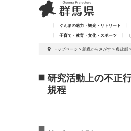
ペ
メ
メ
ー
ニ
ニ
ジ
ュ
ュ
の
ー
ぐんまの魅力・観光・リトリート
ー
先
を
子育て・教育・文化・スポーツ
を
頭
飛
飛
で
ば
トップページ
>
組織からさがす
>
農政部
す。
し
ば
て
し
本
本
て
文
文
研究活動上の不正
へ
規程