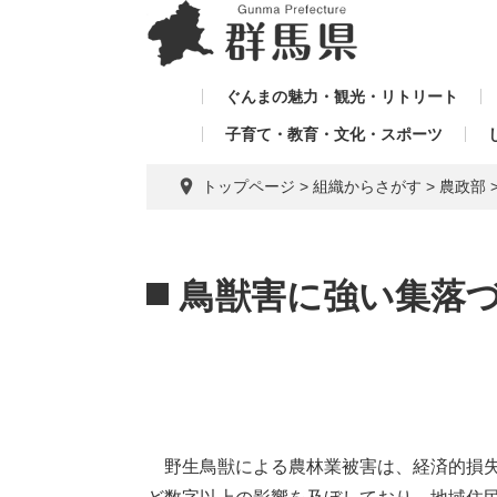
ペ
メ
メ
ー
ニ
ニ
ジ
ュ
ュ
の
ー
ぐんまの魅力・観光・リトリート
ー
先
を
子育て・教育・文化・スポーツ
を
頭
飛
飛
で
ば
トップページ
>
組織からさがす
>
農政部
す。
し
ば
て
し
本
本
て
文
文
鳥獣害に強い集落
へ
野生鳥獣による農林業被害は、経済的損失