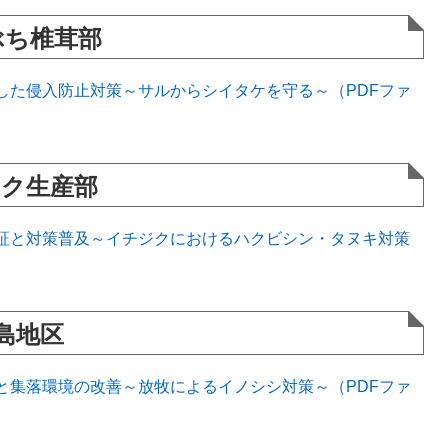
ぶち椎茸部
した侵入防止対策～サルからシイタケを守る～（PDFファ
ジク生産部
証と対策普及～イチジクにおけるハクビシン・タヌキ対策
島地区
と集落環境の改善～放牧によるイノシシ対策～（PDFファ