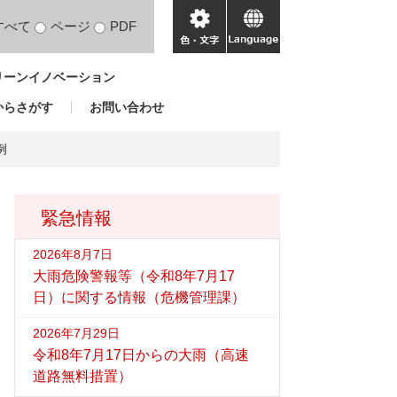
すべて
ページ
PDF
色・
language
文
リーンイノベーション
字
からさがす
お問い合わせ
例
緊急情報
2026年8月7日
大雨危険警報等（令和8年7月17
日）に関する情報（危機管理課）
2026年7月29日
令和8年7月17日からの大雨（高速
道路無料措置）