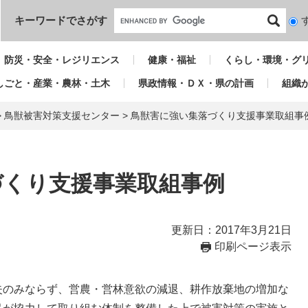
本文へ
キーワードでさがす
検
索
対
防災・安全・レジリエンス
健康・福祉
くらし・環境・グ
象
しごと・産業・農林・土木
県政情報・ＤＸ・県の計画
組織
>
鳥獣被害対策支援センター
>
鳥獣害に強い集落づくり支援事業取組事
づくり支援事業取組事例
更新日：2017年3月21日
印刷ページ表示
のみならず、営農・営林意欲の減退、耕作放棄地の増加な