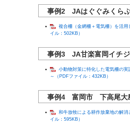
事例2 JAはぐぐみくら
複合柵（金網柵＋電気柵）を活用
イル：502KB）
事例3 JA甘楽富岡イチ
小動物対策に特化した電気柵の実
～（PDFファイル：432KB）
事例4 富岡市 下高尾大
和牛放牧による耕作放棄地の解消
イル：595KB）