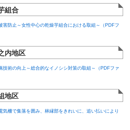
芋組合
被害防止～女性中心の乾燥芋組合における取組～（PDFフ
之内地区
猟技術の向上～総合的なイノシシ対策の取組～（PDFファ
組地区
電気柵で集落を囲み、林縁部をきれいに、追い払いにより