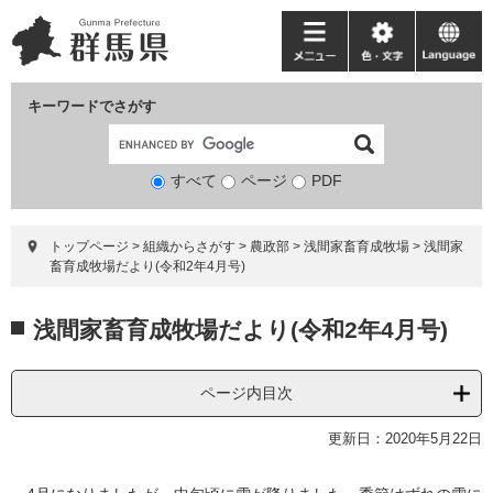
ペ
メ
ー
ニ
メ
色・
language
ジ
ュ
ニ
文
の
ー
ュ
字
キーワードでさがす
先
を
ー
頭
飛
で
ば
すべて
ページ
検
PDF
す。
し
索
て
対
本
トップページ
>
組織からさがす
>
農政部
>
浅間家畜育成牧場
>
浅間家
象
文
畜育成牧場だより(令和2年4月号)
へ
本
浅間家畜育成牧場だより(令和2年4月号)
文
ページ内目次
更新日：2020年5月22日