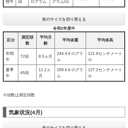
牧牛
頭
ログラム
グラム/日
表のサイズを切り替える
令和2年度牛
測定頭
平均月
区分
平均体重
平均体高
数
齢
年間
244.4キログラ
121.8センチメート
72頭
8.5ヵ月
牛
ム
ル
夏季
11.2ヵ
299.6キログラ
127.2センチメート
45頭
牛
月
ム
ル
※頭数は測定頭数
気象状況(4月)
表のサイズを切り替える