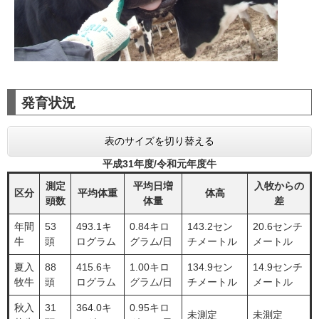
発育状況
表のサイズを切り替える
平成31年度/令和元年度牛
測定
平均日増
入牧からの
区分
平均体重
体高
頭数
体量
差
年間
53
493.1キ
0.84キロ
143.2セン
20.6センチ
牛
頭
ログラム
グラム/日
チメートル
メートル
夏入
88
415.6キ
1.00キロ
134.9セン
14.9センチ
牧牛
頭
ログラム
グラム/日
チメートル
メートル
秋入
31
364.0キ
0.95キロ
未測定
未測定