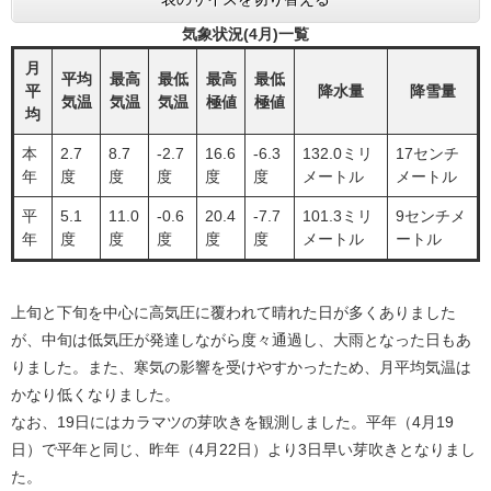
気象状況(4月)一覧
月
平均
最高
最低
最高
最低
平
降水量
降雪量
気温
気温
気温
極値
極値
均
本
2.7
8.7
-2.7
16.6
-6.3
132.0ミリ
17センチ
年
度
度
度
度
度
メートル
メートル
平
5.1
11.0
-0.6
20.4
-7.7
101.3ミリ
9センチメ
年
度
度
度
度
度
メートル
ートル
上旬と下旬を中心に高気圧に覆われて晴れた日が多くありました
が、中旬は低気圧が発達しながら度々通過し、大雨となった日もあ
りました。また、寒気の影響を受けやすかったため、月平均気温は
かなり低くなりました。
なお、19日にはカラマツの芽吹きを観測しました。平年（4月19
日）で平年と同じ、昨年（4月22日）より3日早い芽吹きとなりまし
た。