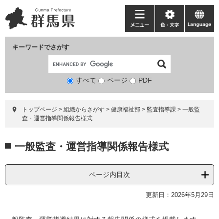
ペ
メ
ー
ニ
メ
色・
language
ジ
ュ
ニ
文
の
ー
ュ
字
キーワードでさがす
先
を
ー
頭
飛
で
ば
すべて
ページ
検
PDF
す。
し
索
て
対
本
トップページ
>
組織からさがす
>
健康福祉部
>
監査指導課
>
一般監
象
文
査・運営指導関係報告様式
へ
本
一般監査・運営指導関係報告様式
文
ページ内目次
更新日：2026年5月29日