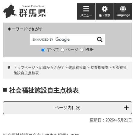
ペ
メ
ー
ニ
メ
色・
language
ジ
ュ
ニ
文
の
ー
ュ
字
キーワードでさがす
先
を
ー
頭
飛
で
ば
すべて
ページ
検
PDF
す。
し
索
て
対
本
トップページ
>
組織からさがす
>
健康福祉部
>
監査指導課
>
社会福祉
象
文
施設自主点検表
へ
本
社会福祉施設自主点検表
文
ページ内目次
更新日：2026年5月21日