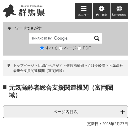
ペ
メ
ー
ニ
メ
色・
language
ジ
ュ
ニ
文
の
ー
ュ
字
キーワードでさがす
先
を
ー
頭
飛
で
ば
すべて
ページ
検
PDF
す。
し
索
て
対
本
トップページ
>
組織からさがす
>
健康福祉部
>
介護高齢課
>
元気高齢
象
文
者総合支援関連機関（富岡圏域）
へ
本
元気高齢者総合支援関連機関（富岡圏
文
域）
ページ内目次
更新日：2025年2月27日