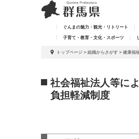
ペ
メ
メ
ー
ニ
ニ
ジ
ュ
ュ
の
ー
ぐんまの魅力・観光・リトリート
ー
先
を
子育て・教育・文化・スポーツ
を
頭
飛
飛
で
ば
トップページ
>
組織からさがす
>
健康福
す。
し
ば
て
し
本
本
て
文
文
社会福祉法人等に
へ
負担軽減制度