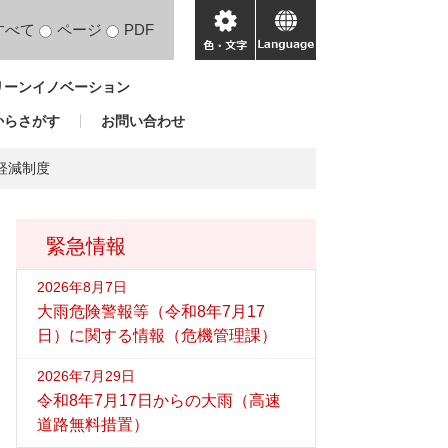
すべて
ページ
PDF
色・
language
文
リーンイノベーション
字
からさがす
お問い合わせ
軽減制度
緊急情報
2026年8月7日
大雨危険警報等（令和8年7月17
日）に関する情報（危機管理課）
2026年7月29日
令和8年7月17日からの大雨（高速
道路無料措置）