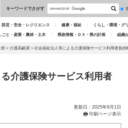
本文へ
キーワードでさがす
検
索
対
防災・安全・レジリエンス
健康・福祉
くらし・環境・グ
象
しごと・産業・農林・土木
県政情報・ＤＸ・県の計画
組織
祉部
>
介護高齢課
>
社会福祉法人等による介護保険サービス利用者負担
よる介護保険サービス利用者
更新日：2025年9月1日
印刷ページ表示